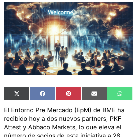
Compartir
Compartir
Compartir
Compartir
Compar
X
Facebook
Pinterest
Email
Whats
en
en
en
en
en
(Twitter)
El Entorno Pre Mercado (EpM) de BME ha
recibido hoy a dos nuevos partners, PKF
Attest y Abbaco Markets, lo que eleva el
número de socios de esta iniciativa a 28.