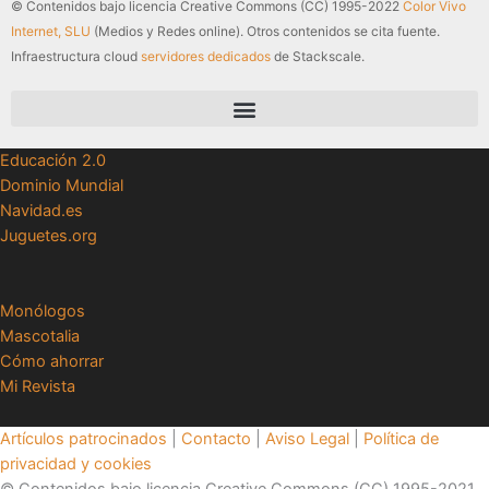
© Contenidos bajo licencia Creative Commons (CC) 1995-2022
Color Vivo
Internet, SLU
(Medios y Redes online). Otros contenidos se cita fuente.
Infraestructura cloud
servidores dedicados
de Stackscale.
Educación 2.0
Dominio Mundial
Navidad.es
Juguetes.org
Monólogos
Mascotalia
Cómo ahorrar
Mi Revista
Artículos patrocinados
|
Contacto
|
Aviso Legal
|
Política de
privacidad y cookies