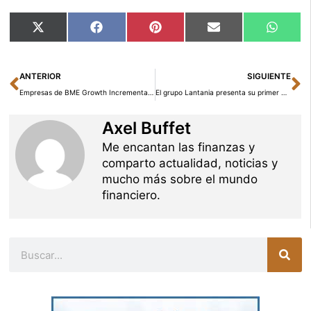
Compartir
Compartir
Compartir
Compartir
Compar
X
Facebook
Pinterest
Email
Whats
en
en
en
en
en
(Twitter)
Ant
Si
ANTERIOR
SIGUIENTE
Empresas de BME Growth Incrementan Facturación un 28% Anualizado en Última Década
El grupo Lantania presenta su primer programa de pagarés en el MARF por 50 millones
Axel Buffet
Me encantan las finanzas y
comparto actualidad, noticias y
mucho más sobre el mundo
financiero.
Buscar