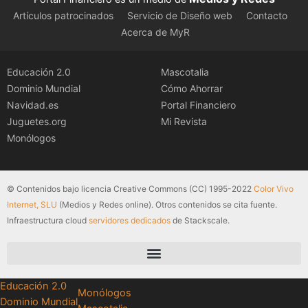
Artículos patrocinados
Servicio de Diseño web
Contacto
Acerca de MyR
Educación 2.0
Mascotalia
Dominio Mundial
Cómo Ahorrar
Navidad.es
Portal Financiero
Juguetes.org
Mi Revista
Monólogos
© Contenidos bajo licencia Creative Commons (CC) 1995-2022
Color Vivo
Internet, SLU
(Medios y Redes online). Otros contenidos se cita fuente.
Infraestructura cloud
servidores dedicados
de Stackscale.
Educación 2.0
Monólogos
Dominio Mundial