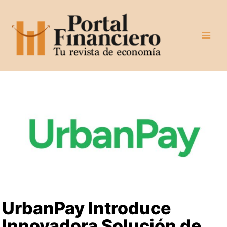
Ir
al
contenido
UrbanPay Introduce
Innovadora Solución de