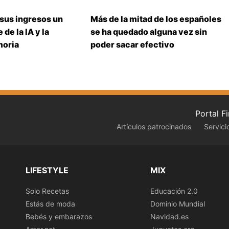
 sus ingresos un
Más de la mitad de los españoles
 de la IA y la
se ha quedado alguna vez sin
moria
poder sacar efectivo
Portal F
Artículos patrocinados
Servici
LIFESTYLE
MIX
Solo Recetas
Educación 2.0
Estás de moda
Dominio Mundial
Bebés y embarazos
Navidad.es