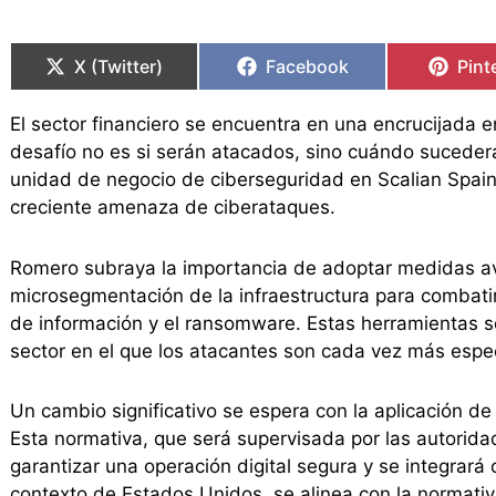
Compartir
Compartir
Compartir
Compartir
Comp
Comp
en
en
en
en
en
en
X (Twitter)
Facebook
Pint
El sector financiero se encuentra en una encrucijada 
desafío no es si serán atacados, sino cuándo sucederá
unidad de negocio de ciberseguridad en Scalian Spain
creciente amenaza de ciberataques.
Romero subraya la importancia de adoptar medidas av
microsegmentación de la infraestructura para combatir
de información y el ransomware. Estas herramientas s
sector en el que los atacantes son cada vez más espec
Un cambio significativo se espera con la aplicación d
Esta normativa, que será supervisada por las autorida
garantizar una operación digital segura y se integrará 
contexto de Estados Unidos, se alinea con la normati