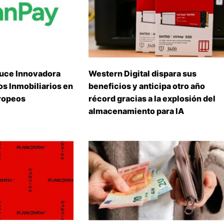
uce Innovadora
Western Digital dispara sus
s Inmobiliarios en
beneficios y anticipa otro año
ropeos
récord gracias a la explosión del
almacenamiento para IA