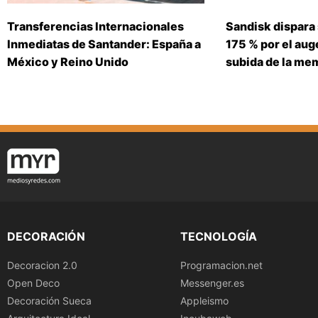
Transferencias Internacionales
Sandisk dispara
Inmediatas de Santander: España a
175 % por el auge
México y Reino Unido
subida de la me
DECORACIÓN
TECNOLOGÍA
Decoracion 2.0
Programacion.net
Open Deco
Messenger.es
Decoración Sueca
Appleismo