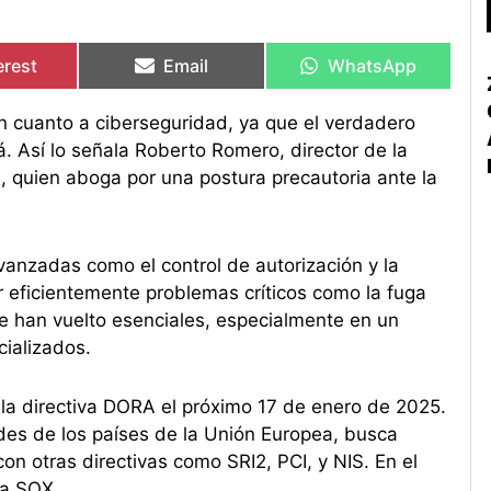
artir
artir
Compartir
Compartir
Compartir
Compartir
en
en
en
en
erest
Email
WhatsApp
en cuanto a ciberseguridad, ya que el verdadero
. Así lo señala Roberto Romero, director de la
, quien aboga por una postura precautoria ante la
anzadas como el control de autorización y la
 eficientemente problemas críticos como la fuga
e han vuelto esenciales, especialmente en un
ializados.
e la directiva DORA el próximo 17 de enero de 2025.
des de los países de la Unión Europea, busca
con otras directivas como SRI2, PCI, y NIS. En el
va SOX.