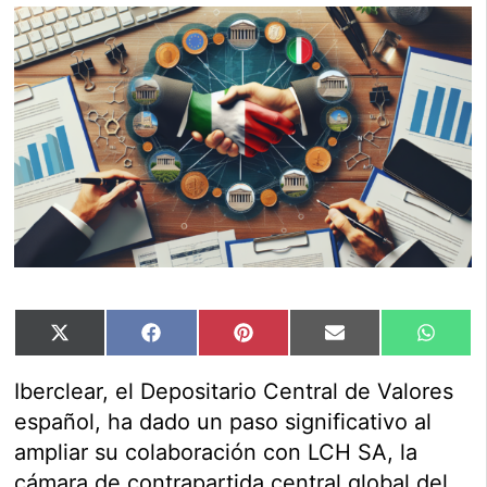
Compartir
Compartir
Compartir
Compartir
Compar
X
Facebook
Pinterest
Email
Whats
en
en
en
en
en
(Twitter)
Iberclear, el Depositario Central de Valores
español, ha dado un paso significativo al
ampliar su colaboración con LCH SA, la
cámara de contrapartida central global del