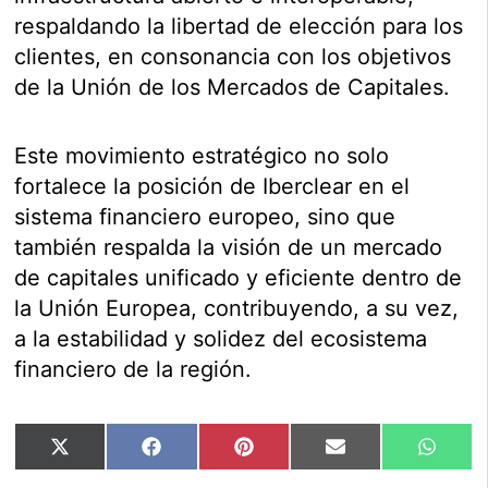
respaldando la libertad de elección para los
clientes, en consonancia con los objetivos
de la Unión de los Mercados de Capitales.
Este movimiento estratégico no solo
fortalece la posición de Iberclear en el
sistema financiero europeo, sino que
también respalda la visión de un mercado
de capitales unificado y eficiente dentro de
la Unión Europea, contribuyendo, a su vez,
a la estabilidad y solidez del ecosistema
financiero de la región.
Compartir
Compartir
Compartir
Compartir
Compar
X
Facebook
Pinterest
Email
Whats
en
en
en
en
en
(Twitter)