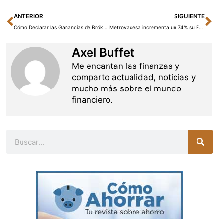
Ant
Si
ANTERIOR
SIGUIENTE
Cómo Declarar las Ganancias de Brókeres Extranjeros en la Declaración de la Renta
Metrovacesa incrementa un 74% su EBITDA
Axel Buffet
Me encantan las finanzas y
comparto actualidad, noticias y
mucho más sobre el mundo
financiero.
Buscar