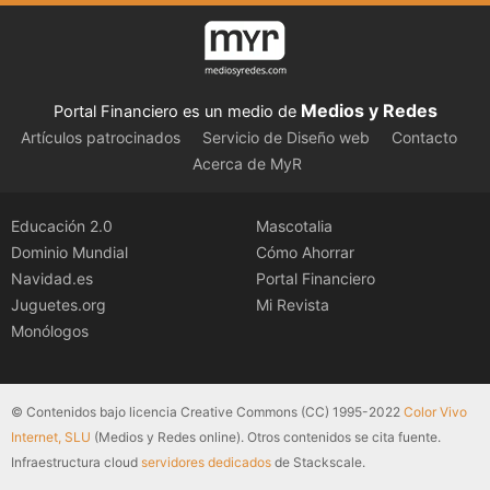
Medios y Redes
Portal Financiero es un medio de
Artículos patrocinados
Servicio de Diseño web
Contacto
Acerca de MyR
Educación 2.0
Mascotalia
Dominio Mundial
Cómo Ahorrar
Navidad.es
Portal Financiero
Juguetes.org
Mi Revista
Monólogos
© Contenidos bajo licencia Creative Commons (CC) 1995-2022
Color Vivo
Internet, SLU
(Medios y Redes online). Otros contenidos se cita fuente.
Infraestructura cloud
servidores dedicados
de Stackscale.