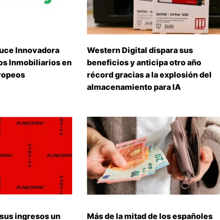
uce Innovadora
Western Digital dispara sus
s Inmobiliarios en
beneficios y anticipa otro año
ropeos
récord gracias a la explosión del
almacenamiento para IA
 sus ingresos un
Más de la mitad de los españoles