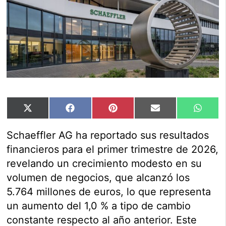
Compartir
Compartir
Compartir
Compartir
Compar
X
Facebook
Pinterest
Email
Whats
en
en
en
en
en
(Twitter)
Schaeffler AG ha reportado sus resultados
financieros para el primer trimestre de 2026,
revelando un crecimiento modesto en su
volumen de negocios, que alcanzó los
5.764 millones de euros, lo que representa
un aumento del 1,0 % a tipo de cambio
constante respecto al año anterior. Este