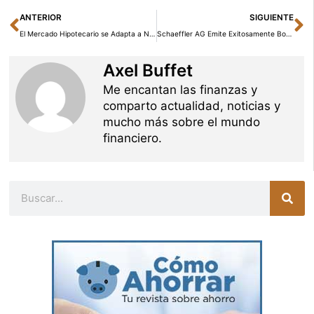
Ant
Si
ANTERIOR
SIGUIENTE
El Mercado Hipotecario se Adapta a Nuevos Desafíos de Precios
Schaeffler AG Emite Exitosamente Bonos por 1.000 Millones de Euros
Axel Buffet
Me encantan las finanzas y
comparto actualidad, noticias y
mucho más sobre el mundo
financiero.
Buscar