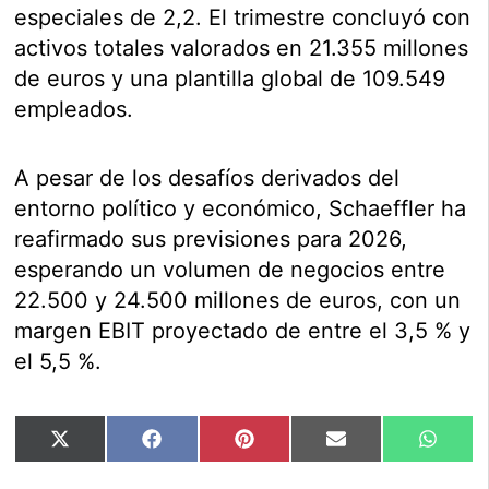
especiales de 2,2. El trimestre concluyó con
activos totales valorados en 21.355 millones
de euros y una plantilla global de 109.549
empleados.
A pesar de los desafíos derivados del
entorno político y económico, Schaeffler ha
reafirmado sus previsiones para 2026,
esperando un volumen de negocios entre
22.500 y 24.500 millones de euros, con un
margen EBIT proyectado de entre el 3,5 % y
el 5,5 %.
Compartir
Compartir
Compartir
Compartir
Compar
X
Facebook
Pinterest
Email
Whats
en
en
en
en
en
(Twitter)