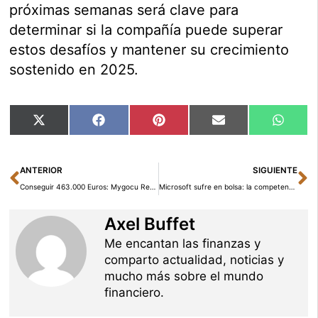
próximas semanas será clave para
determinar si la compañía puede superar
estos desafíos y mantener su crecimiento
sostenido en 2025.
Compartir
Compartir
Compartir
Compartir
Compar
X
Facebook
Pinterest
Email
Whats
en
en
en
en
en
(Twitter)
Ant
Si
ANTERIOR
SIGUIENTE
Conseguir 463.000 Euros: Mygocu Revoluciona Viajes y Eventos en Grupo
Microsoft sufre en bolsa: la competencia china en IA y la desaceleración de la nube alarman a los inversores
Axel Buffet
Me encantan las finanzas y
comparto actualidad, noticias y
mucho más sobre el mundo
financiero.