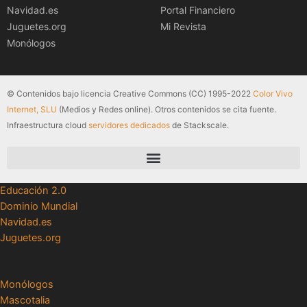
Navidad.es
Portal Financiero
Juguetes.org
Mi Revista
Monólogos
© Contenidos bajo licencia Creative Commons (CC) 1995-2022
Color Vivo
Internet, SLU
(Medios y Redes online). Otros contenidos se cita fuente.
Infraestructura cloud
servidores dedicados
de Stackscale.
Educación 2.0
Dominio Mundial
Navidad.es
Juguetes.org
Monólogos
Mascotalia