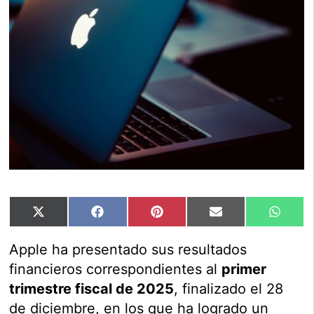
Compartir
Compartir
Compartir
Compartir
Compar
X
Facebook
Pinterest
Email
Whats
en
en
en
en
en
(Twitter)
Apple ha presentado sus resultados
financieros correspondientes al
primer
trimestre fiscal de 2025
, finalizado el 28
de diciembre, en los que ha logrado un