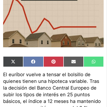
Compartir
Compartir
Compartir
Compartir
Compar
X
Facebook
Pinterest
Email
Whats
en
en
en
en
en
(Twitter)
El euríbor vuelve a tensar el bolsillo de
quienes tienen una hipoteca variable. Tras
la decisión del Banco Central Europeo de
subir los tipos de interés en 25 puntos
básicos, el índice a 12 meses ha mantenido