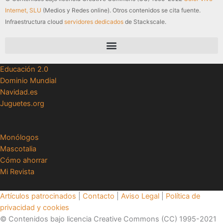
Internet, SLU
(Medios y Redes online). Otros contenidos se cita fuente.
Infraestructura cloud
servidores dedicados
de Stackscale.
Educación 2.0
Dominio Mundial
Navidad.es
Juguetes.org
Monólogos
Mascotalia
Cómo ahorrar
Mi Revista
Artículos patrocinados
|
Contacto
|
Aviso Legal
|
Política de
privacidad y cookies
© Contenidos bajo licencia Creative Commons (CC) 1995-2021