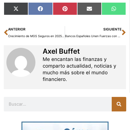
Compartir
Compartir
Compartir
Compartir
Compar
X
Facebook
Pinterest
Email
Whats
en
en
en
en
en
(Twitter)
Ant
Si
ANTERIOR
SIGUIENTE
Crecimiento de MGS Seguros en 2025: Aumento del 15,9 % en Primas y del 13,5 % en Beneficios
Bancos Españoles Unen Fuerzas con FrauDfense Check para Combatir el Crimen Financiero
Axel Buffet
Me encantan las finanzas y
comparto actualidad, noticias y
mucho más sobre el mundo
financiero.
Buscar