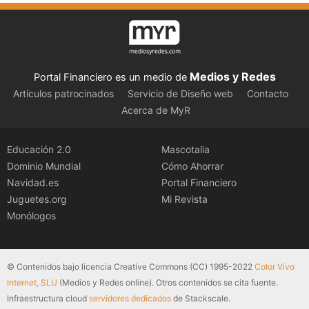
Medios y Redes
Portal Financiero es un medio de
Artículos patrocinados
Servicio de Diseño web
Contacto
Acerca de MyR
Educación 2.0
Mascotalia
Dominio Mundial
Cómo Ahorrar
Navidad.es
Portal Financiero
Juguetes.org
Mi Revista
Monólogos
© Contenidos bajo licencia Creative Commons (CC) 1995-2022
Color Vivo
Internet, SLU
(Medios y Redes online). Otros contenidos se cita fuente.
Infraestructura cloud
servidores dedicados
de Stackscale.