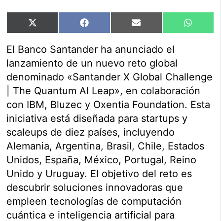
Compartir
Compartir
Compartir
Compart
X
Facebook
Email
WhatsA
en
en
en
en
(Twitter)
El Banco Santander ha anunciado el
lanzamiento de un nuevo reto global
denominado «Santander X Global Challenge
| The Quantum AI Leap», en colaboración
con IBM, Bluzec y Oxentia Foundation. Esta
iniciativa está diseñada para startups y
scaleups de diez países, incluyendo
Alemania, Argentina, Brasil, Chile, Estados
Unidos, España, México, Portugal, Reino
Unido y Uruguay. El objetivo del reto es
descubrir soluciones innovadoras que
empleen tecnologías de computación
cuántica e inteligencia artificial para