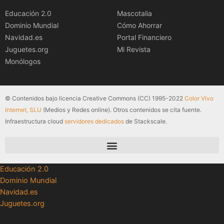
Educación 2.0
Mascotalia
Dominio Mundial
Cómo Ahorrar
Navidad.es
Portal Financiero
Juguetes.org
Mi Revista
Monólogos
© Contenidos bajo licencia Creative Commons (CC) 1995-2022
Color Vivo
Internet, SLU
(Medios y Redes online). Otros contenidos se cita fuente.
Infraestructura cloud
servidores dedicados
de Stackscale.
Educación 2.0
Dominio Mundial
Navidad.es
Juguetes.org