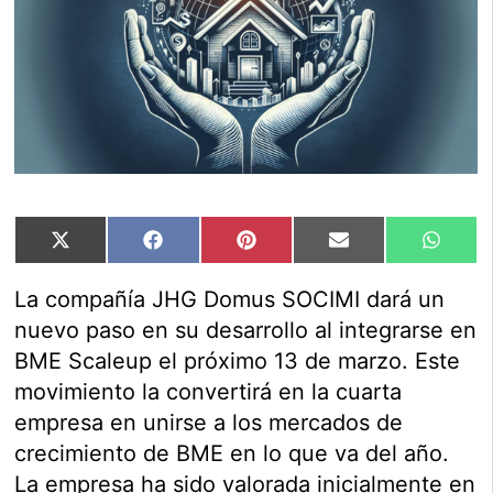
Compartir
Compartir
Compartir
Compartir
Compar
X
Facebook
Pinterest
Email
Whats
en
en
en
en
en
(Twitter)
La compañía JHG Domus SOCIMI dará un
nuevo paso en su desarrollo al integrarse en
BME Scaleup el próximo 13 de marzo. Este
movimiento la convertirá en la cuarta
empresa en unirse a los mercados de
crecimiento de BME en lo que va del año.
La empresa ha sido valorada inicialmente en