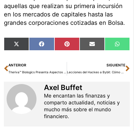
aquellas que realizan su primera incursión
en los mercados de capitales hasta las
grandes corporaciones cotizadas en Bolsa.
Compartir
Compartir
Compartir
Compartir
Compar
X
Facebook
Pinterest
Email
Whats
en
en
en
en
en
(Twitter)
Ant
Si
ANTERIOR
SIGUIENTE
Theriva™ Biologics Presenta Aspectos Clave de Operaciones y Resultados Financieros de 2024
Lecciones del Hackeo a Bybit: Cómo Proteger las Criptomonedas y Evitar Pérdidas Millonarias
Axel Buffet
Me encantan las finanzas y
comparto actualidad, noticias y
mucho más sobre el mundo
financiero.