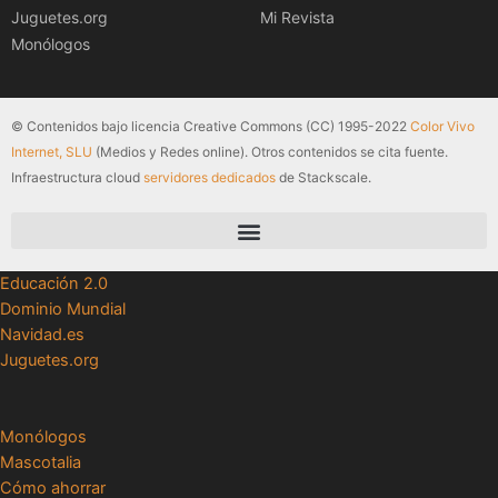
Juguetes.org
Mi Revista
Monólogos
© Contenidos bajo licencia Creative Commons (CC) 1995-2022
Color Vivo
Internet, SLU
(Medios y Redes online). Otros contenidos se cita fuente.
Infraestructura cloud
servidores dedicados
de Stackscale.
Educación 2.0
Dominio Mundial
Navidad.es
Juguetes.org
Monólogos
Mascotalia
Cómo ahorrar