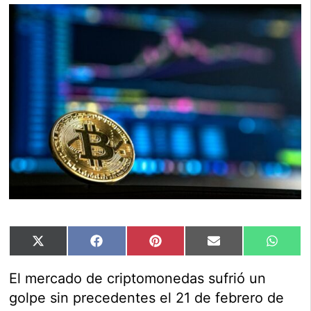
Compartir
Compartir
Compartir
Compartir
Compar
X
Facebook
Pinterest
Email
Whats
en
en
en
en
en
(Twitter)
El mercado de criptomonedas sufrió un
golpe sin precedentes el 21 de febrero de