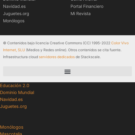
Navidad.es
Portal Financiero
Juguetes.org
Mi Revista
Monólogos
© Contenidos bajo licencia Creative Commons (CC) 1995-2022
Color Vivo
Internet, SLU
(Medios y Redes online). Otros contenidos se cita fuente.
Infraestructura cloud
servidores dedicados
de Stackscale.
Educación 2.0
Dominio Mundial
Navidad.es
Juguetes.org
Monólogos
Mascotalia