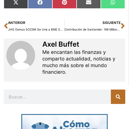
Compartir
Compartir
Compartir
Compartir
Compar
X
Facebook
Pinterest
Email
Whats
en
en
en
en
en
(Twitter)
Ant
Si
ANTERIOR
SIGUIENTE
JHG Domus SOCIMI Se Une a BME Scaleup el 13 de Marzo
Contribución de Santander: 166 Millones de Euros para Beneficiar a 5 Millones de Personas
Axel Buffet
Me encantan las finanzas y
comparto actualidad, noticias y
mucho más sobre el mundo
financiero.
Buscar