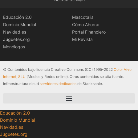
Educación 2.0
Mascotalia
Dominio Mundial
Cómo Ahorrar
Navidad.es
Portal Financiero
Juguetes.org
Mi Revista
Monólogos
© Contenidos bajo licencia Creative Commons (CC) 1995-2022
Color Vivo
Internet, SLU
(Medios y Redes online). Otros contenidos se cita fuente.
Infraestructura cloud
servidores dedicados
de Stackscale.
Educación 2.0
Dominio Mundial
Navidad.es
Juguetes.org