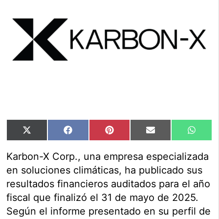
Compartir
Compartir
Compartir
Compartir
Compar
X
Facebook
Pinterest
Email
Whats
en
en
en
en
en
(Twitter)
Karbon-X Corp., una empresa especializada
en soluciones climáticas, ha publicado sus
resultados financieros auditados para el año
fiscal que finalizó el 31 de mayo de 2025.
Según el informe presentado en su perfil de