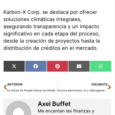
Karbon-X Corp. se destaca por ofrecer
soluciones climáticas integrales,
asegurando transparencia y un impacto
significativo en cada etapa del proceso,
desde la creación de proyectos hasta la
distribución de créditos en el mercado.
Compartir
Compartir
Compartir
Compartir
Compar
X
Facebook
Pinterest
Email
Whats
en
en
en
en
en
(Twitter)
Ant
Si
ANTERIOR
SIGUIENTE
Es Oficial: Se Pueden Restar las Pérdidas en el Juego a las Ganancias dentro del IRPF
Factura electrónica, IA y ciberseguridad: Claves de la cuarta edición de Accountex España 2025
Axel Buffet
Me encantan las finanzas y