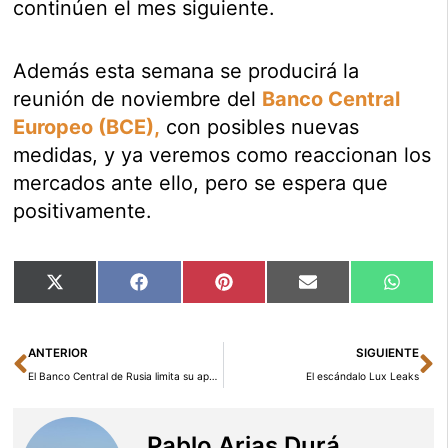
continúen el mes siguiente.
Además esta semana se producirá la
reunión de noviembre del
Banco Central
Europeo (BCE),
con posibles nuevas
medidas, y ya veremos como reaccionan los
mercados ante ello, pero se espera que
positivamente.
Compartir
Compartir
Compartir
Compartir
Compar
X
Facebook
Pinterest
Email
Whats
en
en
en
en
en
(Twitter)
Ant
Si
ANTERIOR
SIGUIENTE
El Banco Central de Rusia limita su apoyo al rublo
El escándalo Lux Leaks
Pablo Arias Durá