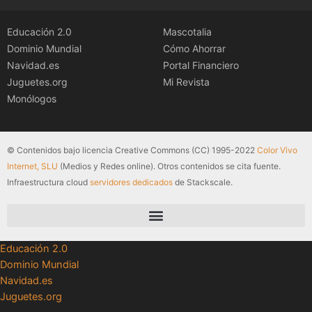
Educación 2.0
Mascotalia
Dominio Mundial
Cómo Ahorrar
Navidad.es
Portal Financiero
Juguetes.org
Mi Revista
Monólogos
© Contenidos bajo licencia Creative Commons (CC) 1995-2022
Color Vivo
Internet, SLU
(Medios y Redes online). Otros contenidos se cita fuente.
Infraestructura cloud
servidores dedicados
de Stackscale.
Educación 2.0
Dominio Mundial
Navidad.es
Juguetes.org