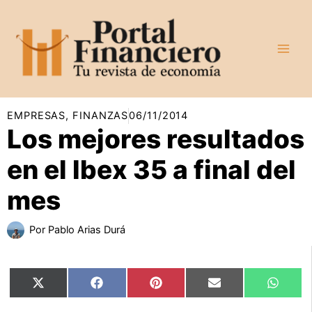
Ir
al
contenido
EMPRESAS
,
FINANZAS
06/11/2014
Los mejores resultados
en el Ibex 35 a final del
mes
Por
Pablo Arias Durá
Compartir
Compartir
Compartir
Compartir
Compar
X
Facebook
Pinterest
Email
Whats
en
en
en
en
en
(Twitter)