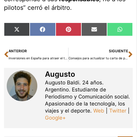
pilotos” cerró el árbitro.
Compartir
Compartir
Compartir
Compartir
Compar
X
Facebook
Pinterest
Email
Whats
en
en
en
en
en
(Twitter)
Ant
Si
ANTERIOR
SIGUIENTE
Inversiones en España para atraer el turismo judío
Consejos para actualizar tu carta de presentación
Augusto
Augusto Baldi. 24 años.
Argentino. Estudiante de
Periodismo y Comunicación social.
Apasionado de la tecnología, los
viajes y el deporte.
Web
|
Twitter
|
Google+