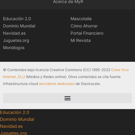
Acerca de MyR
Educación 2.0
Mascotalia
Dominio Mundial
Cómo Ahorrar
Navidad.es
Portal Financiero
Juguetes.org
Mi Revista
Monólogos
© Contenidos bajo licencia Creative Commons (CC) 1995-2022
Color Vivo
Internet, SLU
(Medios y Redes online). Otros contenidos se cita fuente.
Infraestructura cloud
servidores dedicados
de Stackscale.
Educación 2.0
Dominio Mundial
Navidad.es
Juguetes.org