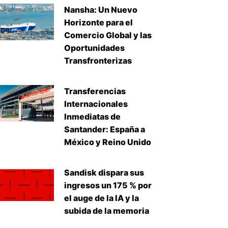
Nansha: Un Nuevo
Horizonte para el
Comercio Global y las
Oportunidades
Transfronterizas
Transferencias
Internacionales
Inmediatas de
Santander: España a
México y Reino Unido
Sandisk dispara sus
ingresos un 175 % por
el auge de la IA y la
subida de la memoria