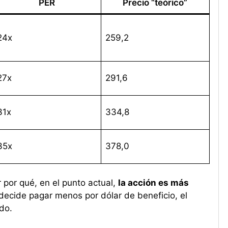
PER
Precio “teórico”
24x
259,2
27x
291,6
31x
334,8
35x
378,0
r por qué, en el punto actual,
la acción es más
 decide pagar menos por dólar de beneficio, el
do.