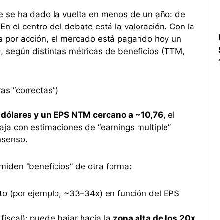
e se ha dado la vuelta en menos de un año: de
En el centro del debate está la valoración. Con la
s
por acción, el mercado está pagando hoy un
 según distintas métricas de beneficios (TTM,
as “correctas”)
 dólares y un EPS NTM cercano a ~10,76
, el
caja con estimaciones de “earnings multiple”
nsenso.
miden “beneficios” de otra forma:
lto (por ejemplo, ~33–34x) en función del EPS
iscal): puede bajar hacia la
zona alta de los 20x