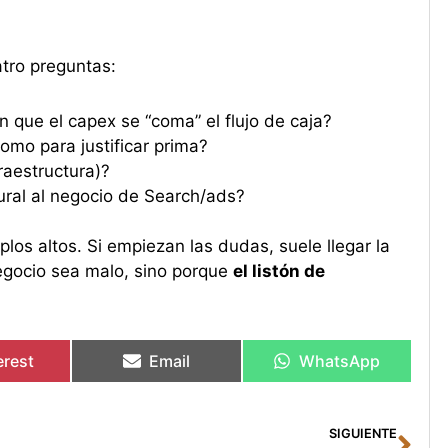
atro preguntas:
n que el capex se “coma” el flujo de caja?
omo para justificar prima?
raestructura)?
tural al negocio de Search/ads?
los altos. Si empiezan las dudas, suele llegar la
negocio sea malo, sino porque
el listón de
erest
Email
WhatsApp
Sig
SIGUIENTE