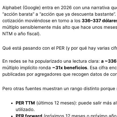
Alphabet (Google) entra en 2026 con una narrativa qu
“acción barata” a “acción que ya descuenta bastante”. 
cotización moviéndose en torno a los
336–337 dólare
múltiplo sensiblemente más alto que hace unos meses,
NTM o año fiscal).
Qué está pasando con el PER (y por qué hay varias cifr
En redes se ha popularizado una lectura clara:
a ~336
múltiplo implícito ronda
~31x beneficios
. Esa cifra en
publicadas por agregadores que recogen datos de co
Pero otras fuentes muestran un rango distinto porque 
PER TTM
(últimos 12 meses): puede salir más a
utilizado.
PER forward
(próximos 12 meses o próximo año f