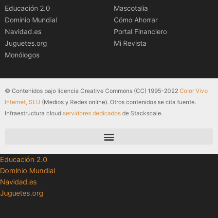
Educación 2.0
Mascotalia
Dominio Mundial
Cómo Ahorrar
Navidad.es
Portal Financiero
Juguetes.org
Mi Revista
Monólogos
© Contenidos bajo licencia Creative Commons (CC) 1995-2022
Color Vivo
Internet, SLU
(Medios y Redes online). Otros contenidos se cita fuente.
Infraestructura cloud
servidores dedicados
de Stackscale.
Educación 2.0
Dominio Mundial
Navidad.es
Juguetes.org