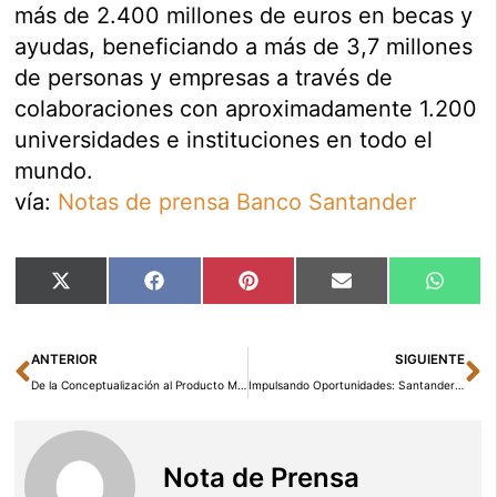
más de 2.400 millones de euros en becas y
ayudas, beneficiando a más de 3,7 millones
de personas y empresas a través de
colaboraciones con aproximadamente 1.200
universidades e instituciones en todo el
mundo.
vía:
Notas de prensa Banco Santander
Compartir
Compartir
Compartir
Compartir
Compar
X
Facebook
Pinterest
Email
Whats
en
en
en
en
en
(Twitter)
Ant
Si
ANTERIOR
SIGUIENTE
De la Conceptualización al Producto Mínimo Viable: Errores Habituales a Esquivar
Impulsando Oportunidades: Santander y Fundación Universia Fortalecen el Acceso al Empleo de Universitarios con Discapacidad a Través del Programa In-Mentoring
Nota de Prensa