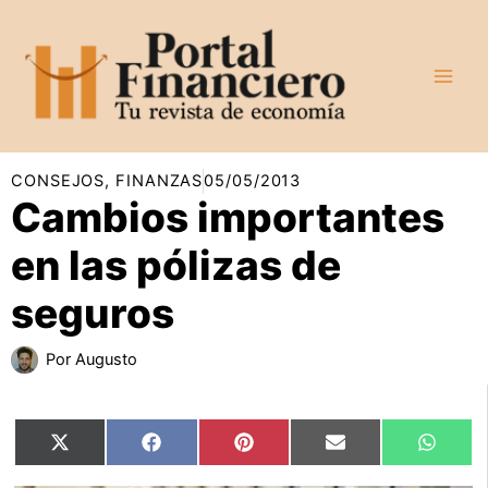
Ir
al
contenido
CONSEJOS
,
FINANZAS
05/05/2013
Cambios importantes
en las pólizas de
seguros
Por
Augusto
Compartir
Compartir
Compartir
Compartir
Compar
X
Facebook
Pinterest
Email
Whats
en
en
en
en
en
(Twitter)