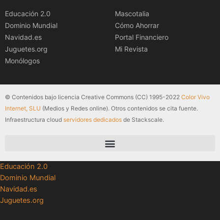
Educación 2.0
Mascotalia
Dominio Mundial
Cómo Ahorrar
Navidad.es
Portal Financiero
Juguetes.org
Mi Revista
Monólogos
© Contenidos bajo licencia Creative Commons (CC) 1995-2022
Color Vivo
Internet, SLU
(Medios y Redes online). Otros contenidos se cita fuente.
Infraestructura cloud
servidores dedicados
de Stackscale.
Educación 2.0
Dominio Mundial
Navidad.es
Juguetes.org