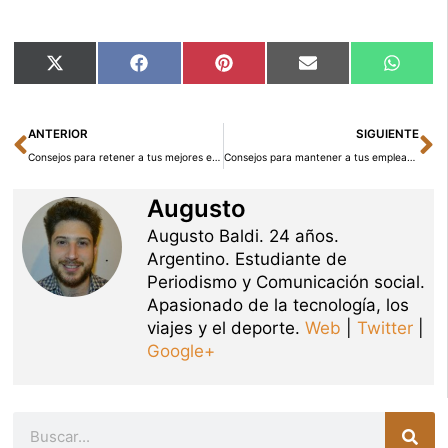
Compartir
Compartir
Compartir
Compartir
Compar
X
Facebook
Pinterest
Email
Whats
en
en
en
en
en
(Twitter)
Ant
Si
ANTERIOR
SIGUIENTE
Consejos para retener a tus mejores empleados
Consejos para mantener a tus empleados motivados
Augusto
Augusto Baldi. 24 años.
Argentino. Estudiante de
Periodismo y Comunicación social.
Apasionado de la tecnología, los
viajes y el deporte.
Web
|
Twitter
|
Google+
Buscar