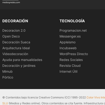
DECORACIÓN
TECNOLOGÍA
Decoracion 2.0
Programacion.net
Open Deco
Messenger.es
Decoración Sueca
Appleismo
Arquitectura Ideal
Incubaweb
Videodecoración
WordPress Directo
Ayuda para manualidades
Redes Sociales
Decoración y jardines
Revista Cloud
Mimub
Internet Útil
Pórtico
© Contenidos bajo licencia Creative Commons (CC) 1995-2022
Color Vivo Int
SLU
(Medios y Redes online). Otros contenidos se cita fuente. Infraestructura