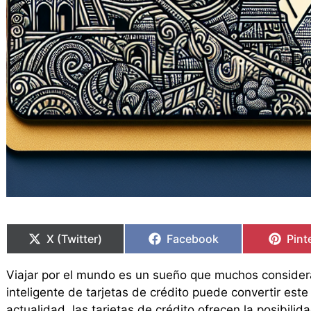
Compartir
Compartir
Compartir
Compartir
Comp
Comp
en
en
en
en
en
en
X (Twitter)
Facebook
Pint
Viajar por el mundo es un sueño que muchos consideran
inteligente de tarjetas de crédito puede convertir est
actualidad, las tarjetas de crédito ofrecen la posibili