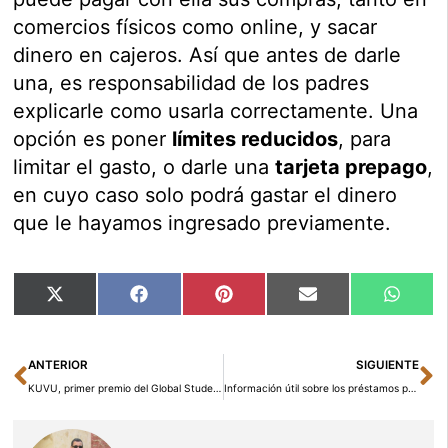
comercios físicos como online, y sacar
dinero en cajeros. Así que antes de darle
una, es responsabilidad de los padres
explicarle como usarla correctamente. Una
opción es poner
límites reducidos
, para
limitar el gasto, o darle una
tarjeta prepago
,
en cuyo caso solo podrá gastar el dinero
que le hayamos ingresado previamente.
Compartir
Compartir
Compartir
Compartir
Compar
X
Facebook
Pinterest
Email
Whats
en
en
en
en
en
(Twitter)
Ant
Si
ANTERIOR
SIGUIENTE
KUVU, primer premio del Global Student Entrepreneur Awards 2019 en España
Información útil sobre los préstamos personales