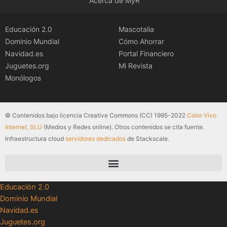
Acerca de MyR
Educación 2.0
Mascotalia
Dominio Mundial
Cómo Ahorrar
Navidad.es
Portal Financiero
Juguetes.org
Mi Revista
Monólogos
© Contenidos bajo licencia Creative Commons (CC) 1995-2022
Color Vivo
Internet, SLU
(Medios y Redes online). Otros contenidos se cita fuente.
Infraestructura cloud
servidores dedicados
de Stackscale.
Educación 2.0
Dominio Mundial
Navidad.es
Juguetes.org