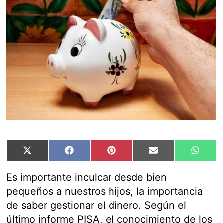
Compartir
Compartir
Compartir
Compartir
Compar
X
Facebook
Pinterest
Email
Whats
en
en
en
en
en
(Twitter)
Es importante inculcar desde bien
pequeños a nuestros hijos, la importancia
de saber gestionar el dinero. Según el
último informe PISA, el conocimiento de los