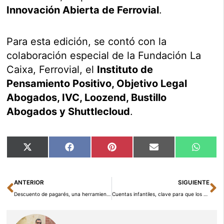
Innovación Abierta de Ferrovial
.
Para esta edición, se contó con la
colaboración especial de la Fundación La
Caixa, Ferrovial, el
Instituto de
Pensamiento Positivo, Objetivo Legal
Abogados, IVC, Loozend, Bustillo
Abogados y Shuttlecloud
.
Compartir
Compartir
Compartir
Compartir
Compar
X
Facebook
Pinterest
Email
Whats
en
en
en
en
en
(Twitter)
Ant
Si
ANTERIOR
SIGUIENTE
Descuento de pagarés, una herramienta de financiación para empresas de gran utilidad
Cuentas infantiles, clave para que los hijos sepan gestionar su dinero