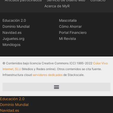
Acerca de MyR
Educación 2.0
Mascotalia
Dominio Mundial
Cómo Ahorrar
Navidad.es
Portal Financiero
Juguetes.org
Mi Revista
Monólogos
© Contenidos bajo licencia Creative Commons (CC) 1995-2022
Color Vivo
Internet, SLU
(Medios y Redes online). Otros contenidos se cita fuente.
Infraestructura cloud
servidores dedicados
de Stackscale.
Educación 2.0
Dominio Mundial
Navidad.es