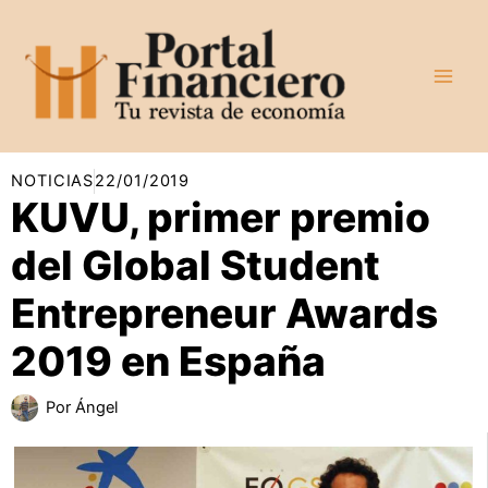
Ir
al
contenido
NOTICIAS
22/01/2019
KUVU, primer premio
del Global Student
Entrepreneur Awards
2019 en España
Por
Ángel