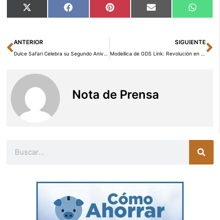
Compartir
Compartir
Compartir
Compartir
Compar
X
Facebook
Pinterest
Email
Whats
en
en
en
en
en
(Twitter)
Ant
Si
ANTERIOR
SIGUIENTE
Dulce Safari Celebra su Segundo Aniversario con Nueva Tienda en Madrid
Modellica de GDS Link: Revolución en las Finanzas con el Netflix del Crédito
Nota de Prensa
Buscar