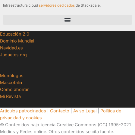
Infraestructura cloud
servidores dedicados
de Stackscale.
Educación 2.0
Dominio Mundial
Navidad.es
Juguetes.org
Monólogos
Mascotalia
Cómo ahorrar
Mi Revista
Artículos patrocinados
|
Contacto
|
Aviso Legal
|
Política de
privacidad y cookies
© Contenidos bajo licencia Creative Commons (CC) 1995-2021
Medios y Redes online. Otros contenidos se cita fuente.