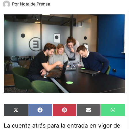
Por
Nota de Prensa
Compartir
Compartir
Compartir
Compartir
Compar
X
Facebook
Pinterest
Email
Whats
en
en
en
en
en
(Twitter)
La cuenta atrás para la entrada en vigor de