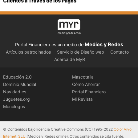
Clientes a Través de los Pagos
Medios y Redes
Portal Financiero es un medio de
Artículos patrocinados
Servicio de Diseño web
Contacto
Acerca de MyR
Educación 2.0
Mascotalia
Dominio Mundial
Cómo Ahorrar
Navidad.es
Portal Financiero
Juguetes.org
Mi Revista
Monólogos
© Contenidos bajo licencia Creative Commons (CC) 1995-2022
Color Vivo
Internet, SLU
(Medios y Redes online). Otros contenidos se cita fuente.