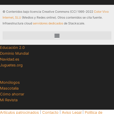
© Contenidos bajo licencia Creative Commons (CC) 1995-2022
Color Vivo
Internet, SLU
(Medios y Redes online). Otros contenidos se cita fuente.
Infraestructura cloud
servidores dedicados
de Stackscale.
Educación 2.0
Dominio Mundial
Navidad.es
Juguetes.org
Monólogos
Mascotalia
Cómo ahorrar
Mi Revista
Artículos patrocinados
|
Contacto
|
Aviso Legal
|
Política de