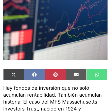
Compartir
Compartir
Compartir
Compartir
Compar
X
Facebook
Pinterest
Email
Whats
en
en
en
en
en
(Twitter)
Hay fondos de inversión que no solo
acumulan rentabilidad. También acumulan
historia. El caso del MFS Massachusetts
Investors Trust, nacido en 1924 y