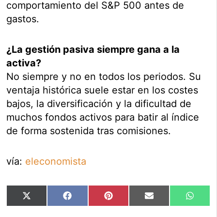
comportamiento del S&P 500 antes de
gastos.
¿La gestión pasiva siempre gana a la
activa?
No siempre y no en todos los periodos. Su
ventaja histórica suele estar en los costes
bajos, la diversificación y la dificultad de
muchos fondos activos para batir al índice
de forma sostenida tras comisiones.
vía:
eleconomista
Compartir
Compartir
Compartir
Compartir
Compar
X
Facebook
Pinterest
Email
Whats
en
en
en
en
en
(Twitter)