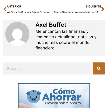
Ant
Si
ANTERIOR
SIGUIENTE
WeCity y PwC Lanan Primer Observatorio de Financiación Inmobiliaria: Alternativas y WealthTech
Banco Santander Alcanzó Más de 1.000 Sesiones Gratuitas de Educación Financiera en el Primer Semestre de 2026
Axel Buffet
Me encantan las finanzas y
comparto actualidad, noticias y
mucho más sobre el mundo
financiero.
Buscar