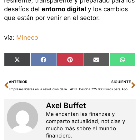
resiliente, transparente y preparado para los
desafíos del
entorno digital
y los cambios
que están por venir en el sector.
vía:
Mineco
Compartir
Compartir
Compartir
Compartir
Compar
X
Facebook
Pinterest
Email
Whats
en
en
en
en
en
(Twitter)
Ant
Si
ANTERIOR
SIGUIENTE
Empresas líderes en la revolución de la inteligencia artificial
ADEL Destina 725.000 Euros para Apoyar Emprendedores en la Sierra Norte
Axel Buffet
Me encantan las finanzas y
comparto actualidad, noticias y
mucho más sobre el mundo
financiero.