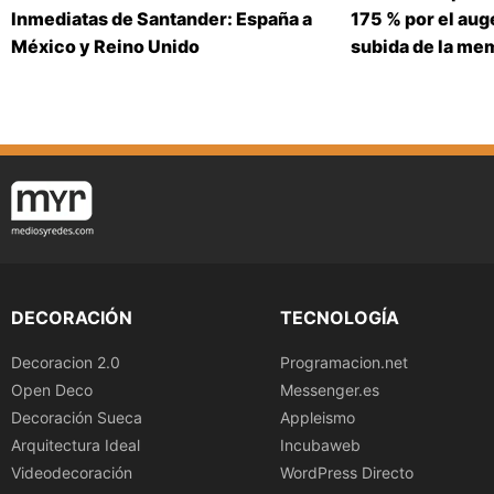
Inmediatas de Santander: España a
175 % por el auge
México y Reino Unido
subida de la me
DECORACIÓN
TECNOLOGÍA
Decoracion 2.0
Programacion.net
Open Deco
Messenger.es
Decoración Sueca
Appleismo
Arquitectura Ideal
Incubaweb
Videodecoración
WordPress Directo