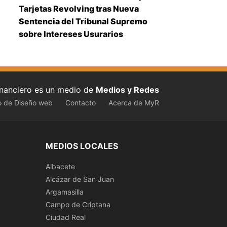
Tarjetas Revolving tras Nueva
Sentencia del Tribunal Supremo
sobre Intereses Usurarios
inanciero es un medio de
Medios y Redes
o de Diseño web
Contacto
Acerca de MyR
MEDIOS LOCALES
Albacete
Alcázar de San Juan
Argamasilla
Campo de Criptana
Ciudad Real