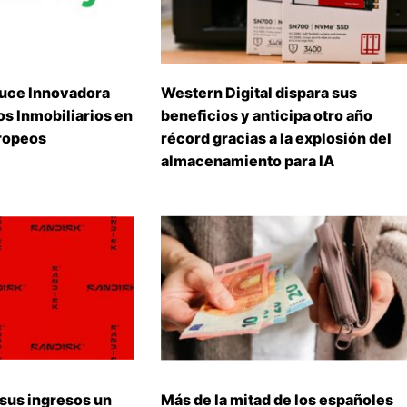
uce Innovadora
Western Digital dispara sus
s Inmobiliarios en
beneficios y anticipa otro año
ropeos
récord gracias a la explosión del
almacenamiento para IA
 sus ingresos un
Más de la mitad de los españoles