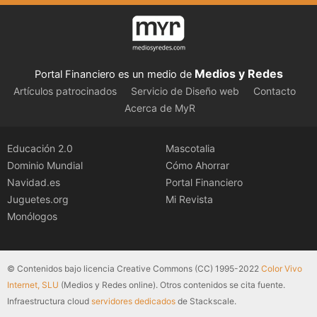
Medios y Redes
Portal Financiero es un medio de
Artículos patrocinados
Servicio de Diseño web
Contacto
Acerca de MyR
Educación 2.0
Mascotalia
Dominio Mundial
Cómo Ahorrar
Navidad.es
Portal Financiero
Juguetes.org
Mi Revista
Monólogos
© Contenidos bajo licencia Creative Commons (CC) 1995-2022
Color Vivo
Internet, SLU
(Medios y Redes online). Otros contenidos se cita fuente.
Infraestructura cloud
servidores dedicados
de Stackscale.