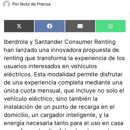
Por
Nota de Prensa
Compartir
Compartir
Compartir
Compart
X
Facebook
Email
WhatsA
en
en
en
en
(Twitter)
Iberdrola y Santander Consumer Renting
han lanzado una innovadora propuesta de
renting que transforma la experiencia de los
usuarios interesados en vehículos
eléctricos. Esta modalidad permite disfrutar
de una experiencia completa mediante una
única cuota mensual, que incluye no solo el
vehículo eléctrico, sino también la
instalación de un punto de recarga en el
domicilio, un cargador inteligente, y la
energía necesaria tanto para el uso en casa