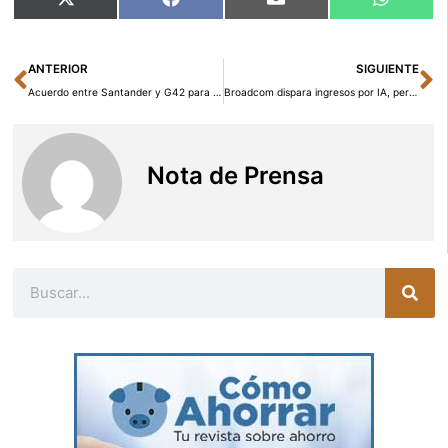
Compartir
Compartir
Compartir
Compart
X
Facebook
Email
WhatsA
en
en
en
en
(Twitter)
Ant
Si
ANTERIOR
SIGUIENTE
Acuerdo entre Santander y G42 para Colaborar en Inteligencia Artificial
Broadcom dispara ingresos por IA, pero VMware abre un frente incómodo
Nota de Prensa
Buscar