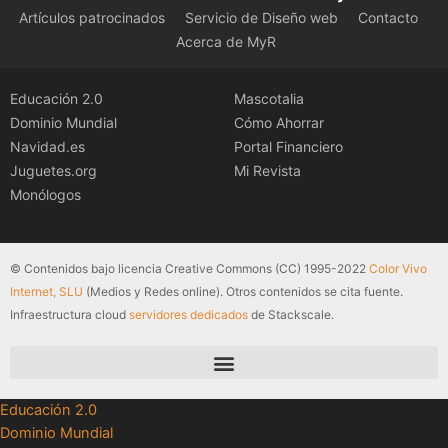
Artículos patrocinados
Servicio de Diseño web
Contacto
Acerca de MyR
Educación 2.0
Mascotalia
Dominio Mundial
Cómo Ahorrar
Navidad.es
Portal Financiero
Juguetes.org
Mi Revista
Monólogos
© Contenidos bajo licencia Creative Commons (CC) 1995-2022
Color Vivo
Internet, SLU
(Medios y Redes online). Otros contenidos se cita fuente.
Infraestructura cloud
servidores dedicados
de Stackscale.
Educación 2.0
Dominio Mundial