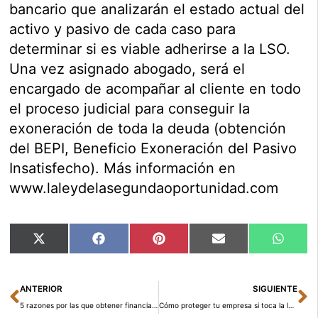
bancario que analizarán el estado actual del
activo y pasivo de cada caso para
determinar si es viable adherirse a la LSO.
Una vez asignado abogado, será el
encargado de acompañar al cliente en todo
el proceso judicial para conseguir la
exoneración de toda la deuda (obtención
del BEPI, Beneficio Exoneración del Pasivo
Insatisfecho). Más información en
www.laleydelasegundaoportunidad.com
Compartir
Compartir
Compartir
Compartir
Compar
X
Facebook
Pinterest
Email
Whats
en
en
en
en
en
(Twitter)
Ant
Si
ANTERIOR
SIGUIENTE
5 razones por las que obtener financiación no bancaria es la mejor opción para las Pymes
Cómo proteger tu empresa si toca la lotería (y hay “fuga de empleados”)