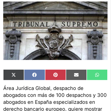
Compartir
Compartir
Compartir
Compartir
Compar
X
Facebook
Pinterest
Email
Whats
en
en
en
en
en
(Twitter)
Área Jurídica Global, despacho de
abogados con más de 100 despachos y 300
abogados en España especializados en
derecho bancario europeo, quiere mostrar