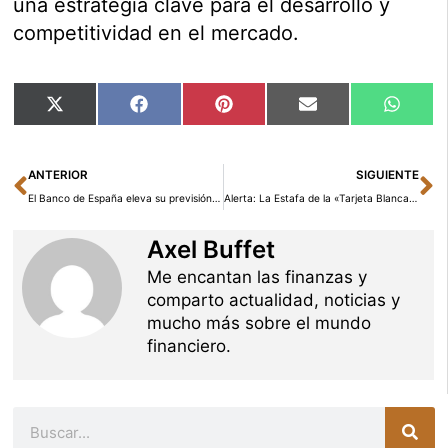
una estrategia clave para el desarrollo y
competitividad en el mercado.
Compartir
Compartir
Compartir
Compartir
Compar
X
Facebook
Pinterest
Email
Whats
en
en
en
en
en
(Twitter)
Ant
Si
ANTERIOR
SIGUIENTE
El Banco de España eleva su previsión de IPC al 2,6% para 2025 tras los últimos datos
Alerta: La Estafa de la «Tarjeta Blanca» se Extiende a España desde Italia
Axel Buffet
Me encantan las finanzas y
comparto actualidad, noticias y
mucho más sobre el mundo
financiero.
Buscar