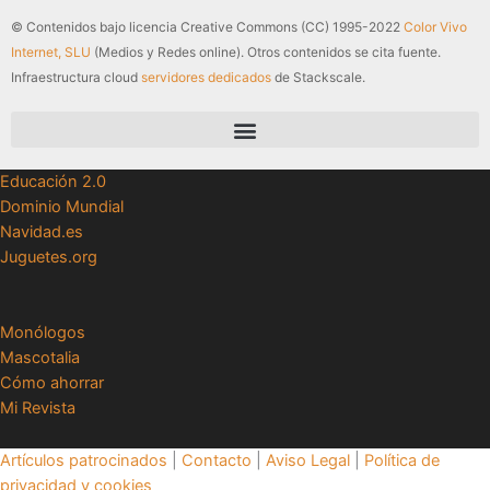
© Contenidos bajo licencia Creative Commons (CC) 1995-2022
Color Vivo
Internet, SLU
(Medios y Redes online). Otros contenidos se cita fuente.
Infraestructura cloud
servidores dedicados
de Stackscale.
Educación 2.0
Dominio Mundial
Navidad.es
Juguetes.org
Monólogos
Mascotalia
Cómo ahorrar
Mi Revista
Artículos patrocinados
|
Contacto
|
Aviso Legal
|
Política de
privacidad y cookies