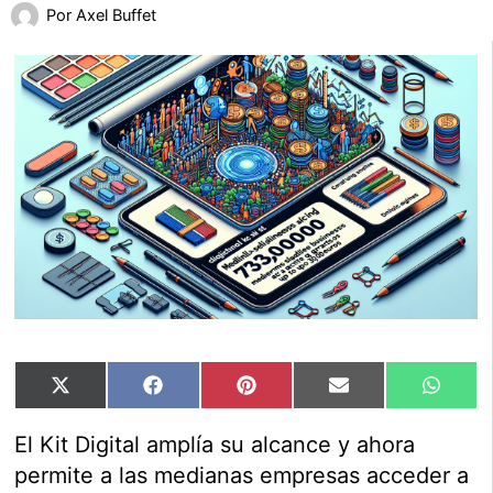
Por
Axel Buffet
Compartir
Compartir
Compartir
Compartir
Compar
X
Facebook
Pinterest
Email
Whats
en
en
en
en
en
(Twitter)
El Kit Digital amplía su alcance y ahora
permite a las medianas empresas acceder a