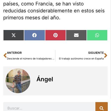
países, como Francia, se han visto
reducidas considerablemente en estos seis
primeros meses del año.
Compartir
Compartir
Compartir
Compartir
Compar
X
Facebook
Pinterest
Email
Whats
en
en
en
en
en
(Twitter)
Ant
Si
ANTERIOR
SIGUIENTE
Desciende el número de trabajadores afectados por despido colectivo
El trabajo autónomo crece en España
Ángel
Buscar