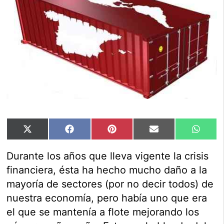
Compartir
Compartir
Compartir
Compartir
Compar
X
Facebook
Pinterest
Email
Whats
en
en
en
en
en
(Twitter)
Durante los años que lleva vigente la crisis
financiera, ésta ha hecho mucho daño a la
mayoría de sectores (por no decir todos) de
nuestra economía, pero había uno que era
el que se mantenía a flote mejorando los