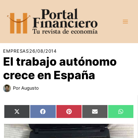
Ir
al
contenido
EMPRESAS
26/08/2014
El trabajo autónomo
crece en España
Por
Augusto
Compartir
Compartir
Compartir
Compartir
Compar
X
Facebook
Pinterest
Email
Whats
en
en
en
en
en
(Twitter)