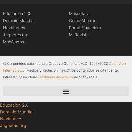
Educación 2.0
Mascotalia
Dominio Mundial
Cómo Ahorrar
Navidad.es
Portal Financiero
Juguetes.org
Mi Revista
Monólogos
© Contenidos bajo licencia Creative Commons (CC) 1995-2022
Color Vivo
Internet, SLU
(Medios y Redes online). Otros contenidos se cita fuente.
Infraestructura cloud
servidores dedicados
de Stackscale.
Educación 2.0
Dominio Mundial
Navidad.es
Juguetes.org