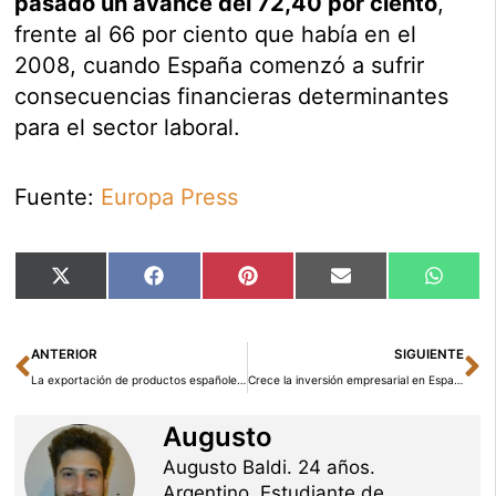
pasado un avance del 72,40 por ciento
,
frente al 66 por ciento que había en el
2008, cuando España comenzó a sufrir
consecuencias financieras determinantes
para el sector laboral.
Fuente:
Europa Press
Compartir
Compartir
Compartir
Compartir
Compar
X
Facebook
Pinterest
Email
Whats
en
en
en
en
en
(Twitter)
Ant
Si
ANTERIOR
SIGUIENTE
La exportación de productos españoles se frena en el primer semestre del año
Crece la inversión empresarial en España
Augusto
Augusto Baldi. 24 años.
Argentino. Estudiante de