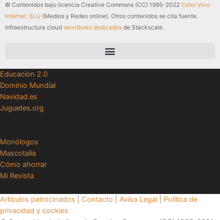
© Contenidos bajo licencia Creative Commons (CC) 1995-2022
Color Vivo
Internet, SLU
(Medios y Redes online). Otros contenidos se cita fuente.
Infraestructura cloud
servidores dedicados
de Stackscale.
Educación 2.0
Dominio Mundial
Navidad.es
Juguetes.org
Monólogos
Mascotalia
Cómo ahorrar
Mi Revista
Artículos patrocinados
|
Contacto
|
Aviso Legal
|
Política de
privacidad y cookies