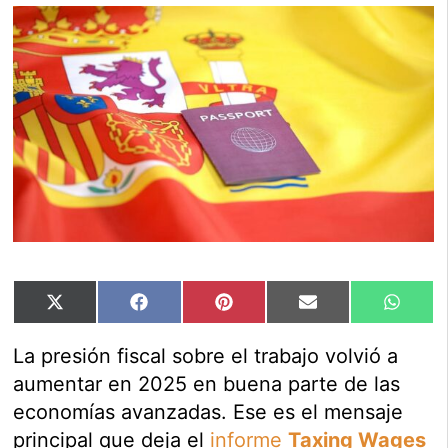
Compartir
Compartir
Compartir
Compartir
Compar
X
Facebook
Pinterest
Email
Whats
en
en
en
en
en
(Twitter)
La presión fiscal sobre el trabajo volvió a
aumentar en 2025 en buena parte de las
economías avanzadas. Ese es el mensaje
principal que deja el
informe
Taxing Wages