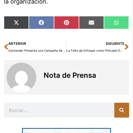
la organización.
Compartir
Compartir
Compartir
Compartir
Compar
X
Facebook
Pinterest
Email
Whats
en
en
en
en
en
(Twitter)
Ant
Si
ANTERIOR
SIGUIENTE
Santander Presenta una Campaña de Captación de Nóminas con Incentivos de Hasta 840 Euros
La Falta de Enfoque como Principal Obstáculo Según Javier Pérez de Leza
Nota de Prensa
Buscar