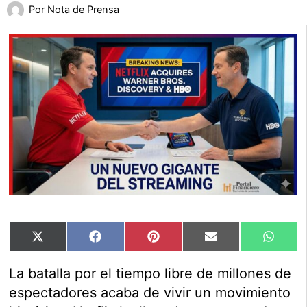
Por
Nota de Prensa
Compartir
Compartir
Compartir
Compartir
Compar
X
Facebook
Pinterest
Email
Whats
en
en
en
en
en
(Twitter)
La batalla por el tiempo libre de millones de
espectadores acaba de vivir un movimiento