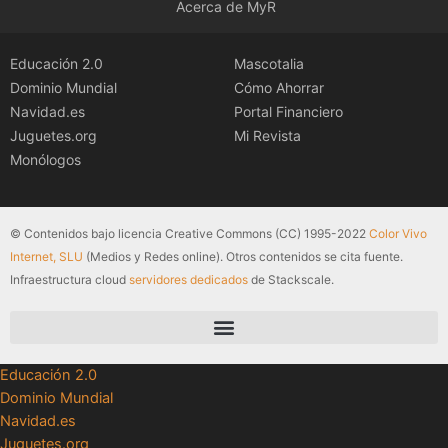
Acerca de MyR
Educación 2.0
Mascotalia
Dominio Mundial
Cómo Ahorrar
Navidad.es
Portal Financiero
Juguetes.org
Mi Revista
Monólogos
© Contenidos bajo licencia Creative Commons (CC) 1995-2022
Color Vivo
Internet, SLU
(Medios y Redes online). Otros contenidos se cita fuente.
Infraestructura cloud
servidores dedicados
de Stackscale.
Educación 2.0
Dominio Mundial
Navidad.es
Juguetes.org