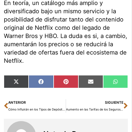
En teoría, un catálogo más amplio y
diversificado bajo un mismo servicio y la
posibilidad de disfrutar tanto del contenido
original de Netflix como del legado de
Warner Bros y HBO. La duda es si, a cambio,
aumentarán los precios o se reducirá la
variedad de ofertas fuera del ecosistema de
Netflix.
Compartir
Compartir
Compartir
Compartir
Compar
X
Facebook
Pinterest
Email
Whats
en
en
en
en
en
(Twitter)
Ant
Si
ANTERIOR
SIGUIENTE
Cómo Influirán en los Tipos de Depósitos en 2026-2027: Mejores Depósitos
Aumento en las Tarifas de los Seguros Médicos Privados: ¿Cuánto Más Costará en 2026?