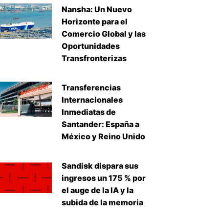
Nansha: Un Nuevo
Horizonte para el
Comercio Global y las
Oportunidades
Transfronterizas
Transferencias
Internacionales
Inmediatas de
Santander: España a
México y Reino Unido
Sandisk dispara sus
ingresos un 175 % por
el auge de la IA y la
subida de la memoria