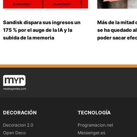
Sandisk dispara sus ingresos un
Más de la mitad 
175 % por el auge de la IA y la
se ha quedado al
subida de la memoria
poder sacar efe
DECORACIÓN
TECNOLOGÍA
Decoracion 2.0
Programacion.net
Open Deco
Messenger.es