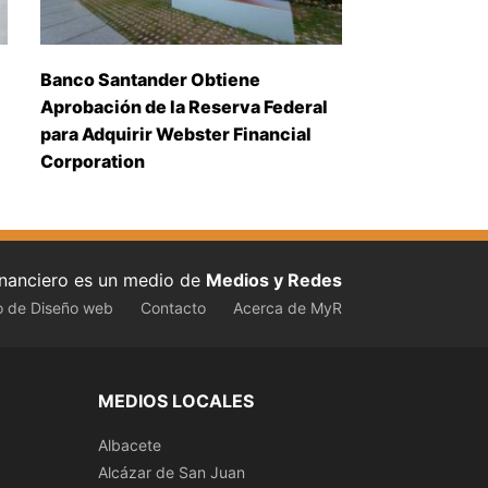
Banco Santander Obtiene
Aprobación de la Reserva Federal
para Adquirir Webster Financial
Corporation
inanciero es un medio de
Medios y Redes
o de Diseño web
Contacto
Acerca de MyR
MEDIOS LOCALES
Albacete
Alcázar de San Juan