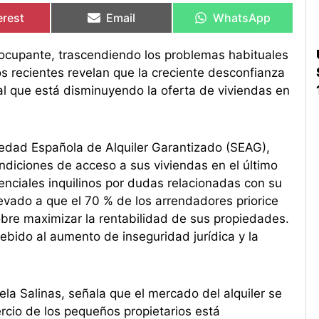
en
en
en
en
erest
Email
WhatsApp
eocupante, trascendiendo los problemas habituales
 recientes revelan que la creciente desconfianza
ial que está disminuyendo la oferta de viviendas en
edad Española de Alquiler Garantizado (SEAG),
ndiciones de acceso a sus viviendas en el último
enciales inquilinos por dudas relacionadas con su
levado a que el 70 % de los arrendadores priorice
obre maximizar la rentabilidad de sus propiedades.
ebido al aumento de inseguridad jurídica y la
la Salinas, señala que el mercado del alquiler se
rcio de los pequeños propietarios está