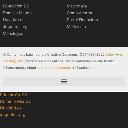
Educación 2.0
Mascotalia
Dominio Mundial
Cómo Ahorrar
Navidad.es
Portal Financiero
Juguetes.org
Mi Revista
Monólogos
© Contenidos bajo licencia Creative Commons (CC) 1995-2022
Color Vivo
Internet, SLU
(Medios y Redes online). Otros contenidos se cita fuente.
Infraestructura cloud
servidores dedicados
de Stackscale.
Educación 2.0
Dominio Mundial
Navidad.es
Juguetes.org