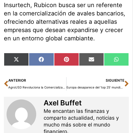
Insurtech, Rubicon busca ser un referente
en la comercialización de avales bancarios,
ofreciendo alternativas reales a aquellas
empresas que desean expandirse y crecer
en un entorno global cambiante.
Compartir
Compartir
Compartir
Compartir
Compar
X
Facebook
Pinterest
Email
Whats
en
en
en
en
en
(Twitter)
Ant
Si
ANTERIOR
SIGUIENTE
AgroUSD Revoluciona la Comercialización Agrícola con Operaciones Directas y Sin Intermediarios
Europa desaparece del ‘top 25’ mundial por capitalización: radiografía de un sorpaso bursátil y qué tendría que ocurrir para revertirlo antes de 2030
Axel Buffet
Me encantan las finanzas y
comparto actualidad, noticias y
mucho más sobre el mundo
financiero.