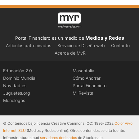
Medios y Redes
Portal Financiero es un medio de
Artículos patrocinados
Servicio de Diseño web
Contacto
Acerca de MyR
Educación 2.0
Mascotalia
Dominio Mundial
Cómo Ahorrar
Navidad.es
Portal Financiero
Juguetes.org
Mi Revista
Monólogos
© Contenidos bajo licencia Creative Commons (CC) 1995-2022
Color Vivo
Internet, SLU
(Medios y Redes online). Otros contenidos se cita fuente.
Infraestructura cloud
servidores dedicados
de Stackscale.