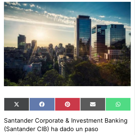
Compartir
Compartir
Compartir
Compartir
Compar
X
Facebook
Pinterest
Email
Whats
en
en
en
en
en
(Twitter)
Santander Corporate & Investment Banking
(Santander CIB) ha dado un paso