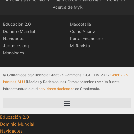
Acerca de MyR
Educación 2.0
Mascotalia
Dominio Mundial
Cómo Ahorrar
Navidad.es
Portal Financiero
Juguetes.org
Mi Revista
Monólogos
© Contenidos bajo licencia Creative Commons (CC) 1995-2022
Color Vivo
Internet, SLU
(Medios y Redes online). Otros contenidos se cita fuente.
Infraestructura cloud
servidores dedicados
de Stackscale.
Educación 2.0
Dominio Mundial
Navidad.es