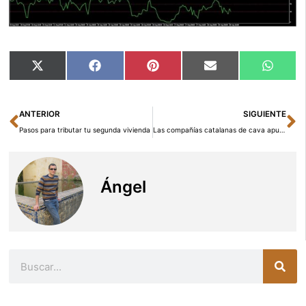
Compartir
Compartir
Compartir
Compartir
Compar
X
Facebook
Pinterest
Email
Whats
en
en
en
en
en
(Twitter)
Ant
Si
ANTERIOR
SIGUIENTE
Pasos para tributar tu segunda vivienda
Las compañías catalanas de cava apuestan por China con nuevas estrategias de marketing
Ángel
Buscar