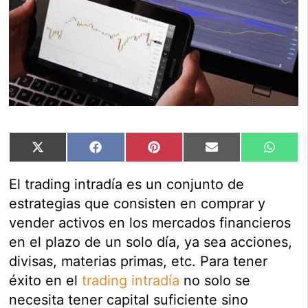
Compartir
Compartir
Compartir
Compartir
Compar
X
Facebook
Pinterest
Email
Whats
en
en
en
en
en
(Twitter)
El trading intradía es un conjunto de
estrategias que consisten en comprar y
vender activos en los mercados financieros
en el plazo de un solo día, ya sea acciones,
divisas, materias primas, etc. Para tener
éxito en el
trading intradía
no solo se
necesita tener capital suficiente sino