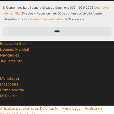
© Contenidos bajo licencia Creative Commons (CC) 1995-2022
Color Vivo
Internet, SLU
(Medios y Redes online). Otros contenidos se cita fuente.
Infraestructura cloud
servidores dedicados
de Stackscale.
Educación 2.0
Dominio Mundial
Navidad.es
Juguetes.org
Monólogos
Mascotalia
Cómo ahorrar
Mi Revista
Artículos patrocinados
|
Contacto
|
Aviso Legal
|
Política de