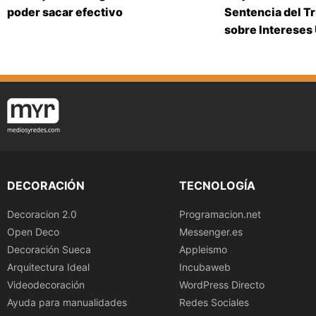
poder sacar efectivo
Sentencia del T
sobre Intereses
DECORACIÓN
TECNOLOGÍA
Decoracion 2.0
Programacion.net
Open Deco
Messenger.es
Decoración Sueca
Appleismo
Arquitectura Ideal
Incubaweb
Videodecoración
WordPress Directo
Ayuda para manualidades
Redes Sociales