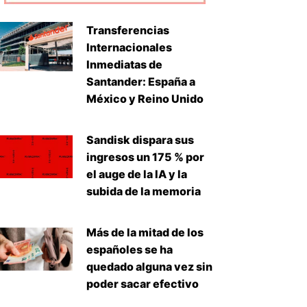
Transferencias
Internacionales
Inmediatas de
Santander: España a
México y Reino Unido
iente
Sandisk dispara sus
ingresos un 175 % por
el auge de la IA y la
subida de la memoria
Más de la mitad de los
españoles se ha
quedado alguna vez sin
poder sacar efectivo