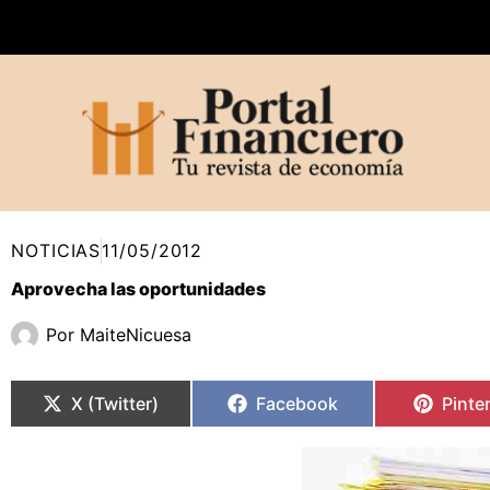
Ir
al
contenido
NOTICIAS
11/05/2012
Aprovecha las oportunidades
Por
MaiteNicuesa
Compartir
Compartir
Compartir
Compartir
Compa
Compa
en
en
en
en
en
en
X (Twitter)
Facebook
Pinte