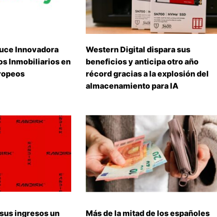
uce Innovadora
Western Digital dispara sus
s Inmobiliarios en
beneficios y anticipa otro año
ropeos
récord gracias a la explosión del
almacenamiento para IA
 sus ingresos un
Más de la mitad de los españoles