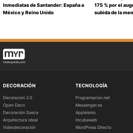
Inmediatas de Santander: España a
175 % por el auge
México y Reino Unido
subida de la me
DECORACIÓN
TECNOLOGÍA
Decoracion 2.0
Programacion.net
Open Deco
Messenger.es
Decoración Sueca
Appleismo
Arquitectura Ideal
Incubaweb
Videodecoración
WordPress Directo