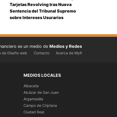
Tarjetas Revolving tras Nueva
Sentencia del Tribunal Supremo
sobre Intereses Usurarios
inanciero es un medio de
Medios y Redes
o de Diseño web
Contacto
Acerca de MyR
MEDIOS LOCALES
Albacete
Alcázar de San Juan
Argamasilla
Campo de Criptana
Ciudad Real