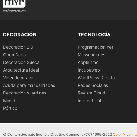
DECORACIÓN
TECNOLOGÍA
Decoracion 2.0
Programacion.net
Open Deco
Messenger.es
Decoración Sueca
Appleismo
Arquitectura Ideal
Incubaweb
Videodecoración
WordPress Directo
Ayuda para manualidades
Redes Sociales
Decoración y jardines
Revista Cloud
Mimub
Internet Útil
Pórtico
© Contenidos bajo licencia Creative Commons (CC) 1995-2022
Color Vivo Int