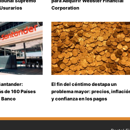
ribunal Supremo
para Adquirir Webster Financial
 Usurarios
Corporation
Santander:
El fin del céntimo destapa un
s de 160 Países
problema mayor: precios, inflació
l Banco
y confianza en los pagos