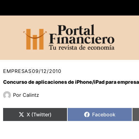
Ir
al
contenido
EMPRESAS
09/12/2010
Concurso de aplicaciones de iPhone/iPad para empres
Por
Calintz
Compartir
Compartir
Compartir
Compartir
en
en
en
en
X (Twitter)
Facebook