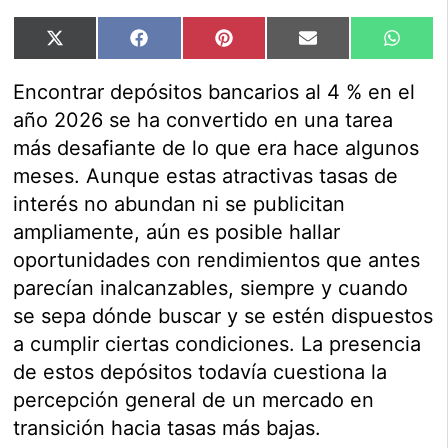
Compartir
Compartir
Compartir
Compartir
Compar
X
Facebook
Pinterest
Email
Whats
en
en
en
en
en
(Twitter)
Encontrar depósitos bancarios al 4 % en el
año 2026 se ha convertido en una tarea
más desafiante de lo que era hace algunos
meses. Aunque estas atractivas tasas de
interés no abundan ni se publicitan
ampliamente, aún es posible hallar
oportunidades con rendimientos que antes
parecían inalcanzables, siempre y cuando
se sepa dónde buscar y se estén dispuestos
a cumplir ciertas condiciones. La presencia
de estos depósitos todavía cuestiona la
percepción general de un mercado en
transición hacia tasas más bajas.