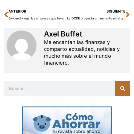
Ant
Si
ANTERIOR
SIGUIENTE
Dividend Kings: las empresas que llevan más de 50 años subiendo el dividendo (y a qué múltiplos cotizan)
La OCDE proyecta un aumento en el gasto de pensiones en España hasta 2050
Axel Buffet
Me encantan las finanzas y
comparto actualidad, noticias y
mucho más sobre el mundo
financiero.
Buscar