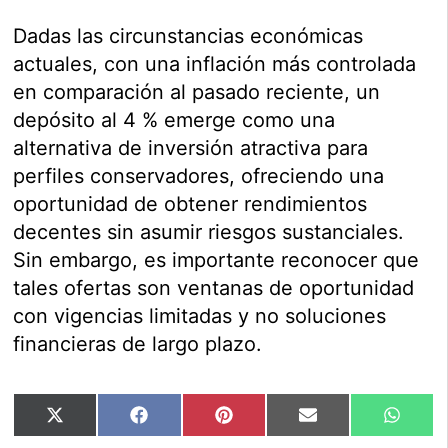
Dadas las circunstancias económicas
actuales, con una inflación más controlada
en comparación al pasado reciente, un
depósito al 4 % emerge como una
alternativa de inversión atractiva para
perfiles conservadores, ofreciendo una
oportunidad de obtener rendimientos
decentes sin asumir riesgos sustanciales.
Sin embargo, es importante reconocer que
tales ofertas son ventanas de oportunidad
con vigencias limitadas y no soluciones
financieras de largo plazo.
Compartir
Compartir
Compartir
Compartir
Compar
X
Facebook
Pinterest
Email
Whats
en
en
en
en
en
(Twitter)