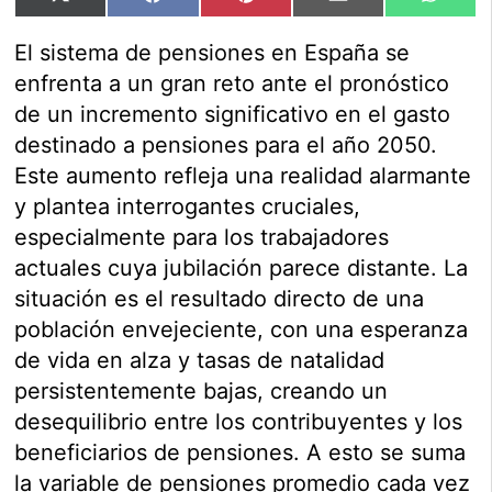
X
Facebook
Pinterest
Email
Whats
en
en
en
en
en
(Twitter)
El sistema de pensiones en España se
enfrenta a un gran reto ante el pronóstico
de un incremento significativo en el gasto
destinado a pensiones para el año 2050.
Este aumento refleja una realidad alarmante
y plantea interrogantes cruciales,
especialmente para los trabajadores
actuales cuya jubilación parece distante. La
situación es el resultado directo de una
población envejeciente, con una esperanza
de vida en alza y tasas de natalidad
persistentemente bajas, creando un
desequilibrio entre los contribuyentes y los
beneficiarios de pensiones. A esto se suma
la variable de pensiones promedio cada vez