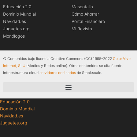
Educación 2.0
Mascotalia
Dominio Mundial
Cómo Ahorrar
Navidad.es
Portal Financiero
Juguetes.org
Mi Revista
Monólogos
© Contenidos bajo licencia Creative Commons (CC) 1995-2022
Color Vivo
Internet, SLU
(Medios y Redes online). Otros contenidos se cita fuente.
Infraestructura cloud
servidores dedicados
de Stackscale.
Educación 2.0
Dominio Mundial
Navidad.es
Juguetes.org