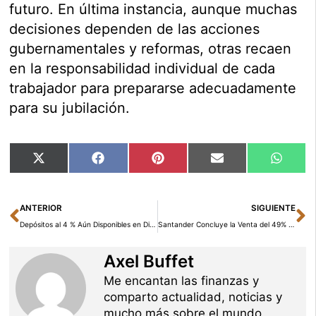
futuro. En última instancia, aunque muchas
decisiones dependen de las acciones
gubernamentales y reformas, otras recaen
en la responsabilidad individual de cada
trabajador para prepararse adecuadamente
para su jubilación.
Compartir
Compartir
Compartir
Compartir
Compar
X
Facebook
Pinterest
Email
Whats
en
en
en
en
en
(Twitter)
Ant
Si
ANTERIOR
SIGUIENTE
Depósitos al 4 % Aún Disponibles en Diversas Entidades: ¿Cuáles son los Plazos y Requisitos Exigidos?
Santander Concluye la Venta del 49% de Santander Bank Polska a Erste Group
Axel Buffet
Me encantan las finanzas y
comparto actualidad, noticias y
mucho más sobre el mundo