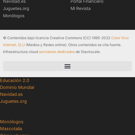
Navidad.es
Portal Financiero
Juguetes.org
Mi Revista
Monólogos
© Contenidos bajo licencia Creative Commons (CC) 1995-2022
Color Vivo
Internet, SLU
(Medios y Redes online). Otros contenidos se cita fuente.
Infraestructura cloud
servidores dedicados
de Stackscale.
Educación 2.0
Dominio Mundial
Navidad.es
Juguetes.org
Monólogos
Mascotalia