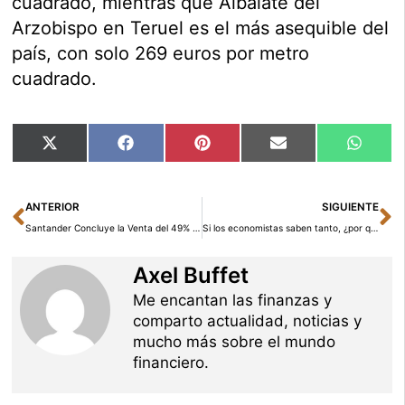
cuadrado, mientras que Albalate del
Arzobispo en Teruel es el más asequible del
país, con solo 269 euros por metro
cuadrado.
Compartir
Compartir
Compartir
Compartir
Compar
X
Facebook
Pinterest
Email
Whats
en
en
en
en
en
(Twitter)
Ant
Si
ANTERIOR
SIGUIENTE
Santander Concluye la Venta del 49% de Santander Bank Polska a Erste Group
Si los economistas saben tanto, ¿por qué no son ricos? La respuesta incómoda de los mercados
Axel Buffet
Me encantan las finanzas y
comparto actualidad, noticias y
mucho más sobre el mundo
financiero.