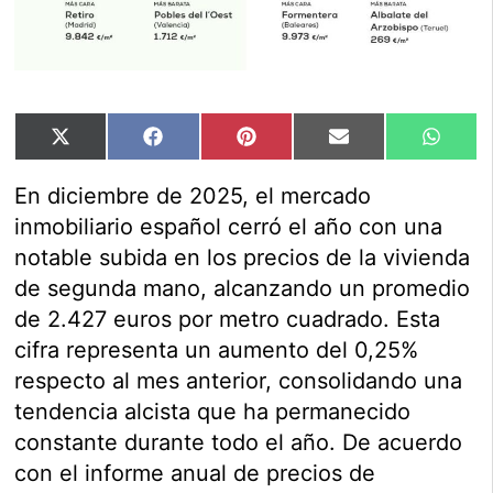
Compartir
Compartir
Compartir
Compartir
Compar
X
Facebook
Pinterest
Email
Whats
en
en
en
en
en
(Twitter)
En diciembre de 2025, el mercado
inmobiliario español cerró el año con una
notable subida en los precios de la vivienda
de segunda mano, alcanzando un promedio
de 2.427 euros por metro cuadrado. Esta
cifra representa un aumento del 0,25%
respecto al mes anterior, consolidando una
tendencia alcista que ha permanecido
constante durante todo el año. De acuerdo
con el informe anual de precios de