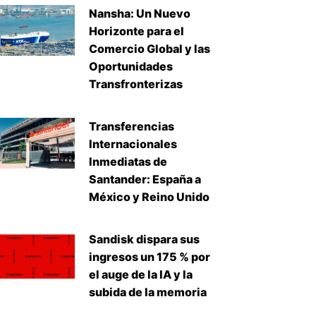
Nansha: Un Nuevo
Horizonte para el
Comercio Global y las
Oportunidades
Transfronterizas
Transferencias
Internacionales
Inmediatas de
Santander: España a
México y Reino Unido
Sandisk dispara sus
ingresos un 175 % por
el auge de la IA y la
iente
subida de la memoria