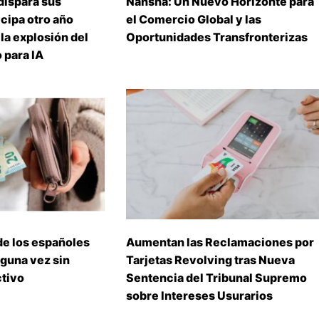
dispara sus
Nansha: Un Nuevo Horizonte para
icipa otro año
el Comercio Global y las
 la explosión del
Oportunidades Transfronterizas
para IA
de los españoles
Aumentan las Reclamaciones por
guna vez sin
Tarjetas Revolving tras Nueva
ctivo
Sentencia del Tribunal Supremo
sobre Intereses Usurarios