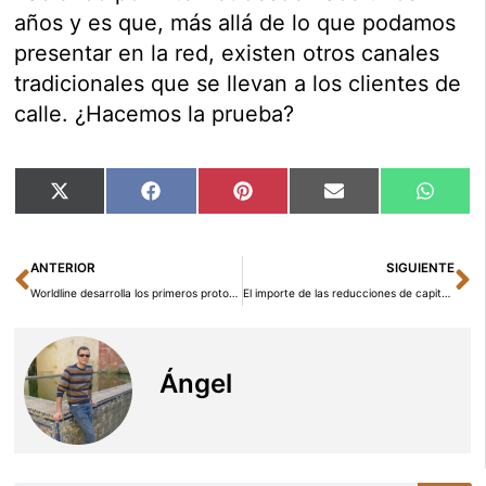
años y es que, más allá de lo que podamos
presentar en la red, existen otros canales
tradicionales que se llevan a los clientes de
calle. ¿Hacemos la prueba?
Compartir
Compartir
Compartir
Compartir
Compar
X
Facebook
Pinterest
Email
Whats
en
en
en
en
en
(Twitter)
Ant
Si
ANTERIOR
SIGUIENTE
Worldline desarrolla los primeros prototipos para la incorporación de Bizum como forma de pago en el comercio presencial
El importe de las reducciones de capital disminuyó un 35% hasta octubre
Ángel