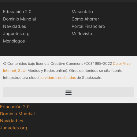
Educación 2.0
Mascotalia
Dominio Mundial
Cómo Ahorrar
Navidad.es
Portal Financiero
Juguetes.org
Mi Revista
Monólogos
© Contenidos bajo licencia Creative Commons (CC) 1995-2022
Color Vivo
Internet, SLU
(Medios y Redes online). Otros contenidos se cita fuente.
Infraestructura cloud
servidores dedicados
de Stackscale.
Educación 2.0
Dominio Mundial
Navidad.es
Juguetes.org