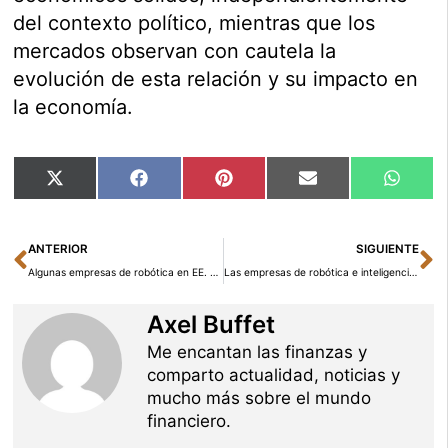
del contexto político, mientras que los
mercados observan con cautela la
evolución de esta relación y su impacto en
la economía.
Compartir
Compartir
Compartir
Compartir
Compar
X
Facebook
Pinterest
Email
Whats
en
en
en
en
en
(Twitter)
Ant
Si
ANTERIOR
SIGUIENTE
Algunas empresas de robótica en EE. UU.: oportunidades de inversión en tecnología avanzada
Las empresas de robótica e inteligencia artificial en EE. UU. siguen liderando el mercado: un vistazo a las principales acciones
Axel Buffet
Me encantan las finanzas y
comparto actualidad, noticias y
mucho más sobre el mundo
financiero.