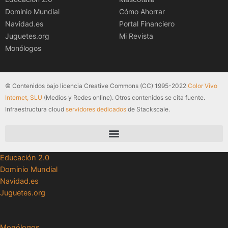
Dominio Mundial
Cómo Ahorrar
Navidad.es
Portal Financiero
Juguetes.org
Mi Revista
Monólogos
© Contenidos bajo licencia Creative Commons (CC) 1995-2022
Color Vivo
Internet, SLU
(Medios y Redes online). Otros contenidos se cita fuente.
Infraestructura cloud
servidores dedicados
de Stackscale.
Educación 2.0
Dominio Mundial
Navidad.es
Juguetes.org
Monólogos