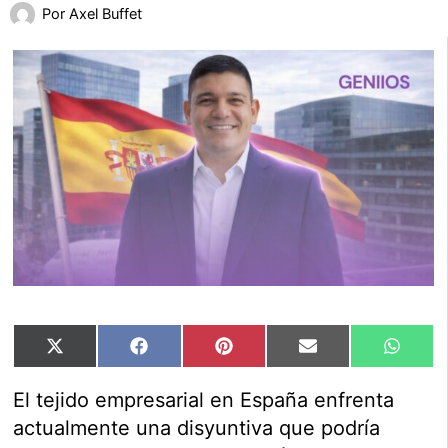
Por
Axel Buffet
Compartir
Compartir
Compartir
Compartir
Compar
X
Facebook
Pinterest
Email
Whats
en
en
en
en
en
(Twitter)
El tejido empresarial en España enfrenta
actualmente una disyuntiva que podría