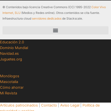
© Contenidos bajo licencia Creative Commons (CC) 1995-2022
Color Vivo
Internet, SLU
(Medios y Redes online). Otros contenidos se cita fuente.
Infraestructura cloud
servidores dedicados
de Stackscale.
Educación 2.0
Dominio Mundial
Navidad.es
Juguetes.org
Monólogos
Mascotalia
Cómo ahorrar
Mi Revista
Artículos patrocinados
|
Contacto
|
Aviso Legal
|
Política de