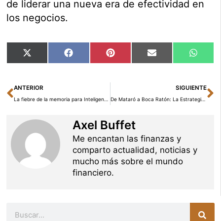
de liderar una nueva era de efectividad en
los negocios.
Compartir
Compartir
Compartir
Compartir
Compar
X
Facebook
Pinterest
Email
Whats
en
en
en
en
en
(Twitter)
Ant
Si
ANTERIOR
SIGUIENTE
La fiebre de la memoria para Inteligencia Artificial dispara las previsiones de Samsung y SK hynix para 2027
De Mataró a Boca Ratón: La Estrategia de Expansión del Imperio Pirotécnico de Martín Guijarro
Axel Buffet
Me encantan las finanzas y
comparto actualidad, noticias y
mucho más sobre el mundo
financiero.
Buscar