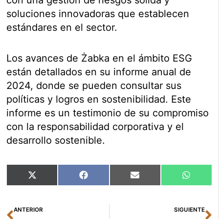
con una gestión de riesgos sólida y
soluciones innovadoras que establecen
estándares en el sector.
Los avances de Żabka en el ámbito ESG
están detallados en su informe anual de
2024, donde se pueden consultar sus
políticas y logros en sostenibilidad. Este
informe es un testimonio de su compromiso
con la responsabilidad corporativa y el
desarrollo sostenible.
Compartir
Compartir
Compartir
Compart
X
Facebook
Email
WhatsA
en
en
en
en
(Twitter)
Ant
Si
ANTERIOR
SIGUIENTE