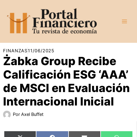
Ir
al
contenido
FINANZAS
11/06/2025
Żabka Group Recibe
Calificación ESG ‘AAA’
de MSCI en Evaluación
Internacional Inicial
Por
Axel Buffet