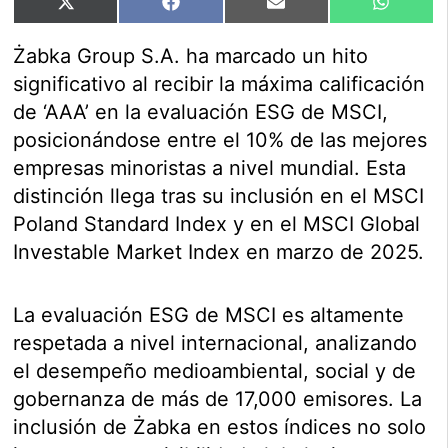
Compartir
Compartir
Compartir
Compart
X
Facebook
Email
WhatsA
en
en
en
en
(Twitter)
Żabka Group S.A. ha marcado un hito
significativo al recibir la máxima calificación
de ‘AAA’ en la evaluación ESG de MSCI,
posicionándose entre el 10% de las mejores
empresas minoristas a nivel mundial. Esta
distinción llega tras su inclusión en el MSCI
Poland Standard Index y en el MSCI Global
Investable Market Index en marzo de 2025.
La evaluación ESG de MSCI es altamente
respetada a nivel internacional, analizando
el desempeño medioambiental, social y de
gobernanza de más de 17,000 emisores. La
inclusión de Żabka en estos índices no solo