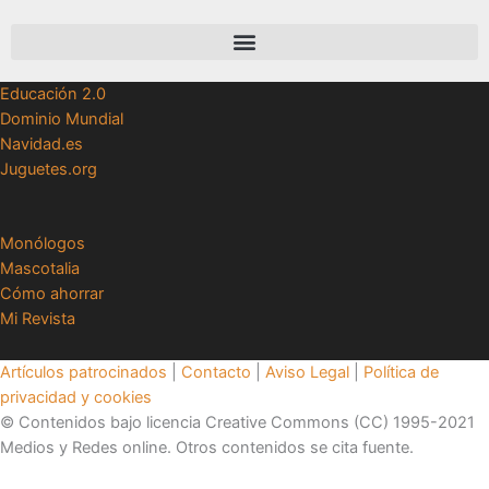
Educación 2.0
Dominio Mundial
Navidad.es
Juguetes.org
Monólogos
Mascotalia
Cómo ahorrar
Mi Revista
Artículos patrocinados
|
Contacto
|
Aviso Legal
|
Política de
privacidad y cookies
© Contenidos bajo licencia Creative Commons (CC) 1995-2021
Medios y Redes online. Otros contenidos se cita fuente.