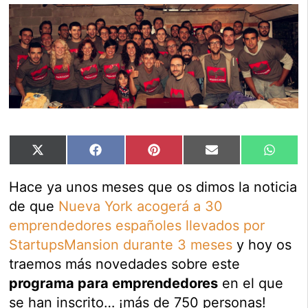
Compartir
Compartir
Compartir
Compartir
Compar
X
Facebook
Pinterest
Email
Whats
en
en
en
en
en
(Twitter)
Hace ya unos meses que os dimos la noticia
de que
Nueva York acogerá a 30
emprendedores españoles llevados por
StartupsMansion durante 3 meses
y hoy os
traemos más novedades sobre este
programa para emprendedores
en el que
se han inscrito… ¡más de 750 personas!