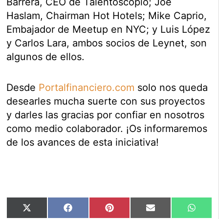
Barrera, CEO de Talentoscopio; Joe
Haslam, Chairman Hot Hotels; Mike Caprio,
Embajador de Meetup en NYC; y Luis López
y Carlos Lara, ambos socios de Leynet, son
algunos de ellos.
Desde
Portalfinanciero.com
solo nos queda
desearles mucha suerte con sus proyectos
y darles las gracias por confiar en nosotros
como medio colaborador. ¡Os informaremos
de los avances de esta iniciativa!
Compartir
Compartir
Compartir
Compartir
Compar
X
Facebook
Pinterest
Email
Whats
en
en
en
en
en
(Twitter)