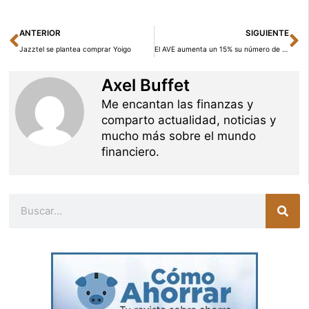
Ant
Si
ANTERIOR
SIGUIENTE
Jazztel se plantea comprar Yoigo
El AVE aumenta un 15% su número de pasajeros durante el mes de julio
Axel Buffet
Me encantan las finanzas y
comparto actualidad, noticias y
mucho más sobre el mundo
financiero.
Buscar