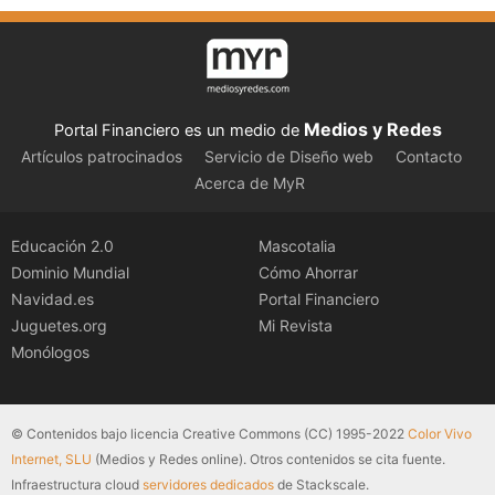
Medios y Redes
Portal Financiero es un medio de
Artículos patrocinados
Servicio de Diseño web
Contacto
Acerca de MyR
Educación 2.0
Mascotalia
Dominio Mundial
Cómo Ahorrar
Navidad.es
Portal Financiero
Juguetes.org
Mi Revista
Monólogos
© Contenidos bajo licencia Creative Commons (CC) 1995-2022
Color Vivo
Internet, SLU
(Medios y Redes online). Otros contenidos se cita fuente.
Infraestructura cloud
servidores dedicados
de Stackscale.