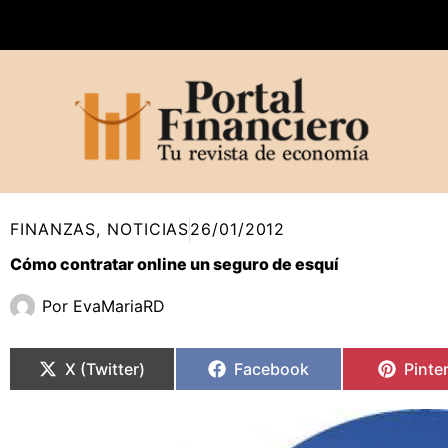
Ir
al
contenido
FINANZAS
,
NOTICIAS
26/01/2012
Cómo contratar online un seguro de esquí
Por
EvaMariaRD
Compartir
Compartir
Compartir
Compartir
Compa
Compa
en
en
en
en
en
en
X (Twitter)
Facebook
Pinte